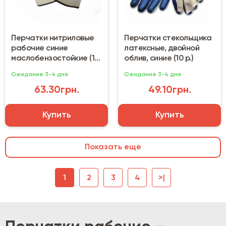
Перчатки нитриловые
Перчатки стекольщика
рабочие синие
латексные, двойной
маслобензостойкие (10
облив, синие (10 р.)
р.) Doloni
Ожидание 3-4 дня
Ожидание 3-4 дня
63.30грн.
49.10грн.
Купить
Купить
Показать еще
1
2
3
4
>|