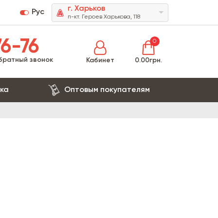
г. Харьков
Рус
п-кт. Героев Харькова, 118
6-76
0
братный звонок
Кабинет
0.00грн.
ка
Оптовым покупателям