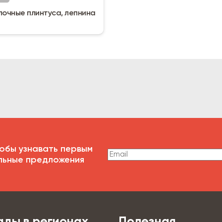
лочные плинтуса, лепнина
обы узнавать первым
льные предложения