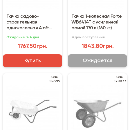
Тачка садово-
Тачка 1-колесная Forte
строительная
WB6414T с усиленной
одноколесная Aloft
рамой 170 л (160 кг)
WB-1585 150 кг (85 л)
Ожидание 3-4 дня
Ждем поступления
1767.50грн.
1843.80грн.
Купить
Ожидается
код:
код:
187219
170877