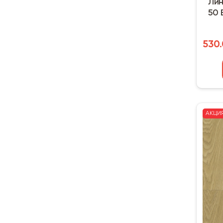
Лин
50 
530.
АКЦИ