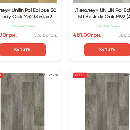
еум Unilin Pol Eclipse 50
Линолеум UNILIN Pol Ec
skidy Oak M52 (3 м), м2
50 Beskidy Oak M92 (4
серый, м2
Есть в наличии
Есть в наличии
00грн.
481.00грн.
576.00грн.
506.
Купить
Купить
код: 193214
код
Я
АКЦИЯ