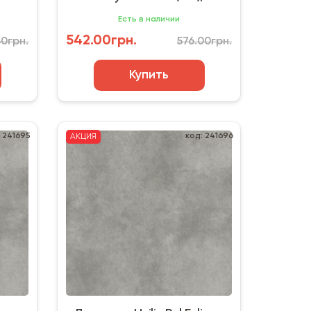
ево,
Есть в наличии
542.00грн.
50грн.
576.00грн.
Купить
: 241695
код: 241696
АКЦИЯ