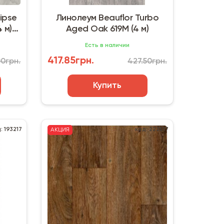
lipse
Линолеум Beauflor Turbo
 м)
Aged Oak 619M (4 м)
Есть в наличии
417.85грн.
00грн.
427.50грн.
Купить
: 193217
код: 222517
АКЦИЯ