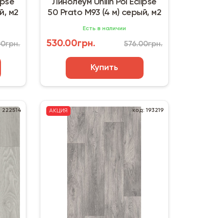
ipse
Линолеум Unilin Pol Eclipse
й, м2
50 Prato M93 (4 м) серый, м2
Есть в наличии
530.00грн.
00грн.
576.00грн.
Купить
: 222514
код: 193219
АКЦИЯ