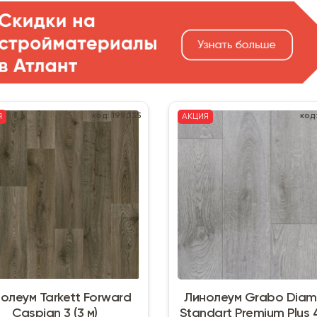
код: 199035
код
Я
АКЦИЯ
олеум Tarkett Forward
Линолеум Grabo Dia
Caspian 3 (3 м)
Standart Premium Plus 