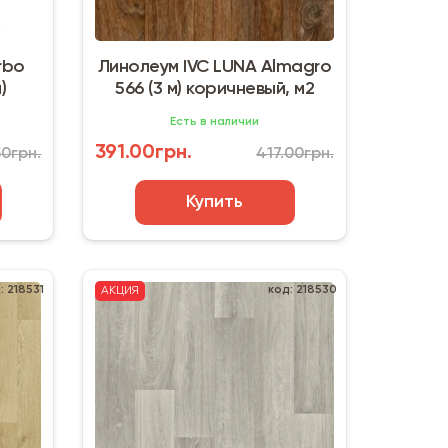
rbo
Линолеум IVC LUNA Almagro
)
566 (3 м) коричневый, м2
Есть в наличии
391.00грн.
50грн.
417.00грн.
Купить
: 218531
код: 218530
АКЦИЯ