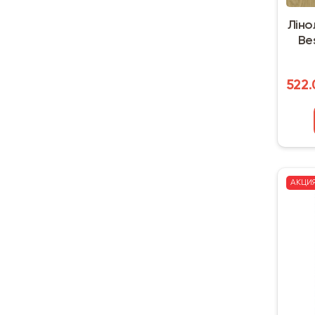
Лінол
Be
522.
АКЦИ