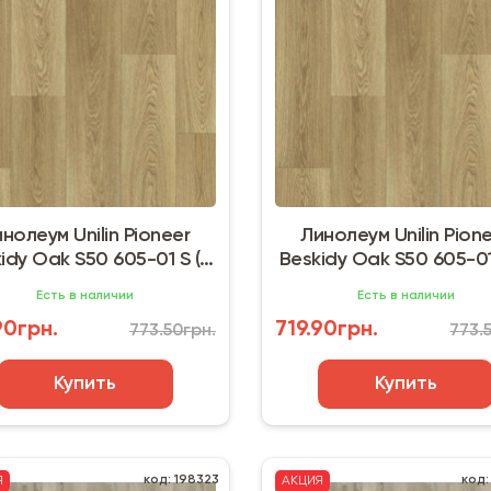
нолеум Unilin Pioneer
Линолеум Unilin Pion
idy Oak S50 605-01 S (3
Beskidy Oak S50 605-01
м) дерево
м) дерево
Есть в наличии
Есть в наличии
90грн.
719.90грн.
773.50грн.
773.
Купить
Купить
код: 198323
код:
Я
АКЦИЯ