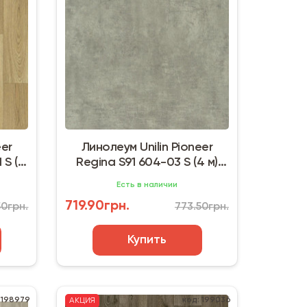
eer
Линолеум Unilin Pioneer
 S (4
Regina S91 604-03 S (4 м)
светло-серый бетон
Есть в наличии
719.90грн.
50грн.
773.50грн.
Купить
 198979
код: 199036
АКЦИЯ