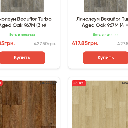
нолеум Beauflor Turbo
Линолеум Beauflor Tu
Aged Oak 967M (3 м)
Aged Oak 967M (4 м
Есть в наличии
Есть в наличии
85грн.
417.85грн.
427.50грн.
427.
Купить
Купить
код: 222519
код
Я
АКЦИЯ