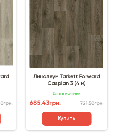
ward
Линолеум Tarkett Forward
Caspian 3 (4 м)
Есть в наличии
685.43грн.
50грн.
721.50грн.
Купить