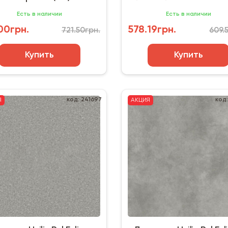
257-4 (4 м) серое дер
Есть в наличии
Есть в наличии
м2
00грн.
578.19грн.
721.50грн.
609.
Купить
Купить
код: 241697
код
Я
АКЦИЯ