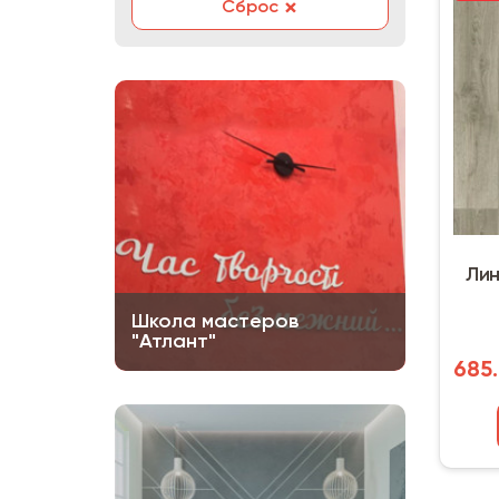
×
Сброс
Лин
Школа мастеров
"Атлант"
685.