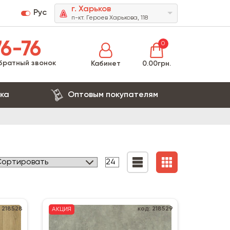
г. Харьков
Рус
п-кт. Героев Харькова, 118
6-76
0
братный звонок
Кабинет
0.00грн.
ка
Оптовым покупателям
: 218528
код: 218529
АКЦИЯ