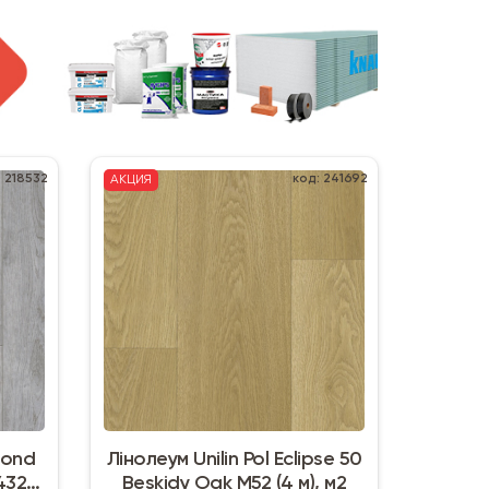
: 218532
код: 241692
АКЦИЯ
mond
Лінолеум Unilin Pol Eclipse 50
4321-
Beskidy Oak M52 (4 м), м2