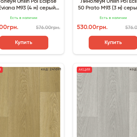
олеум Unilin Pol Eclipse
Линолеум Unilin Pol Ecl
Eviana М93 (4 м) серый,
50 Prato M93 (3 м) серы
м2
Есть в наличии
Есть в наличии
00грн.
530.00грн.
576.00грн.
576.
Купить
Купить
код: 241691
код
Я
АКЦИЯ