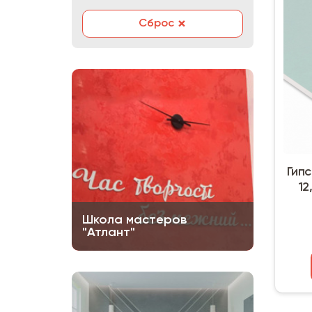
×
Сброс
Гип
12
Школа мастеров
"Атлант"