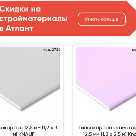
код: 2726
к
окартон 12,5 мм (1,2 х 3
Гипсокартон огнесто
м) KNAUF
12,5 мм (1,2 х 2,5 м) Kn