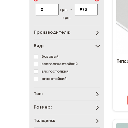
грн.
-
грн.
Производители:
Вид:
базовый
Гипсо
влагоогнестойкий
влагостойкий
огнестойкий
Тип:
Размер:
Толщина: