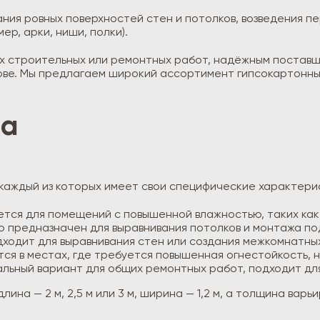
ания ровных поверхностей стен и потолков, возведения п
р, арки, ниши, полки).
х строительных или ремонтных работ, надёжным постав
ове. Мы предлагаем широкий ассортимент гипсокартонных
на
 каждый из которых имеет свои специфические характери
ется для помещений с повышенной влажностью, таких как 
 предназначен для выравнивания потолков и монтажа по
ходит для выравнивания стен или создания межкомнатны
ся в местах, где требуется повышенная огнестойкость, н
льный вариант для общих ремонтных работ, подходит дл
на — 2 м, 2,5 м или 3 м, ширина — 1,2 м, а толщина варьир