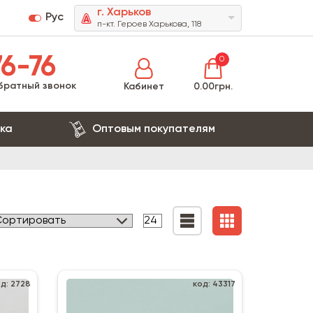
г. Харьков
Рус
п-кт. Героев Харькова, 118
6-76
0
братный звонок
Кабинет
0.00грн.
ка
Оптовым покупателям
од: 2728
код: 43317