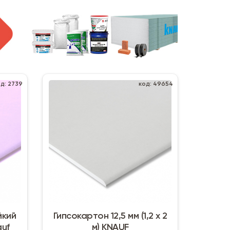
од: 2739
код: 49654
йкий
Гипсокартон 12,5 мм (1,2 х 2
auf
м) KNAUF