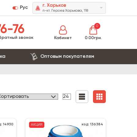
г. Харьков
Рус
п-кт. Героев Харькова, 118
6-76
0
братный звонок
Кабинет
0.00грн.
ка
Оптовым покупателям
д: 14930
код: 136384
АКЦИЯ