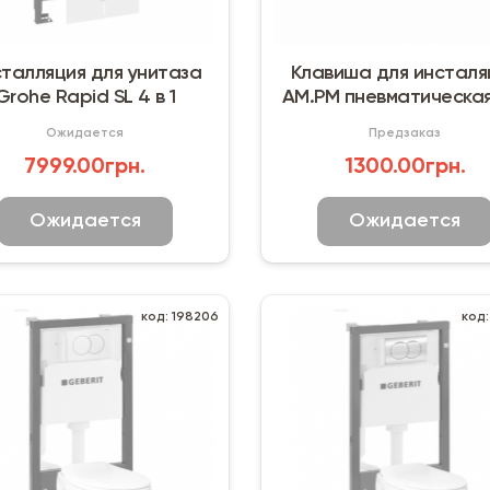
талляция для унитаза
Клавиша для инсталя
Grohe Rapid SL 4 в 1
AM.PM пневматическая
L, глянцевый хром
Ожидается
Предзаказ
7999.00грн.
1300.00грн.
Ожидается
Ожидается
код: 198206
код: