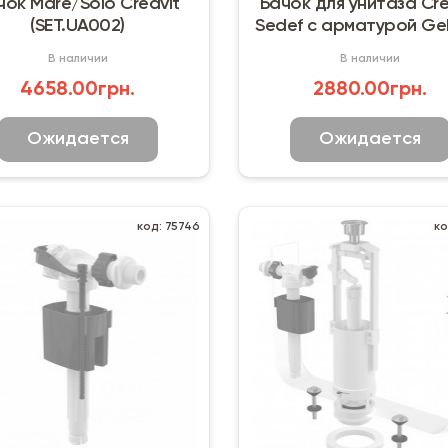
чок Mare/Solo Creavit
Бачок для унитаза Cre
(SET.UA002)
Sedef с арматурой Ge
SET.032.04
В наличии
В наличии
4658.00грн.
2880.00грн.
Ожидается
Ожидается
код: 75746
ко