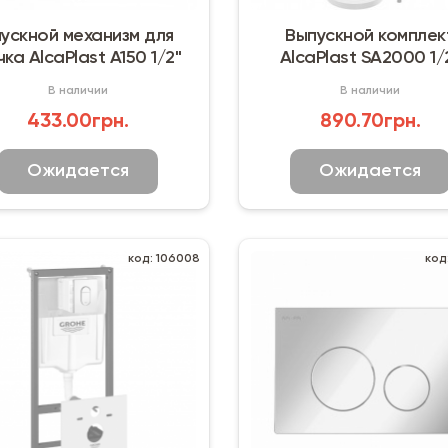
ускной механизм для
Выпускной комплек
ка AlcaPlast A150 1/2"
AlcaPlast SA2000 1/
CHROM
В наличии
В наличии
433.00грн.
890.70грн.
Ожидается
Ожидается
код: 106008
код