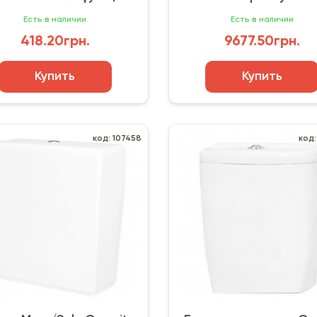
«СТОП» (АБк-02)
кнопкой (38772001
Есть в наличии
Есть в наличии
418.20грн.
9677.50грн.
Купить
Купить
код: 107458
код: