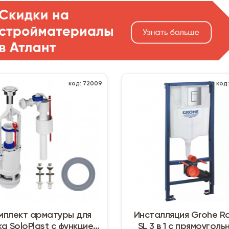
код: 72009
код
мплект арматуры для
Инсталляция Grohe R
а SoloPlast с функцией
SL 3 в 1 с прямоуголь