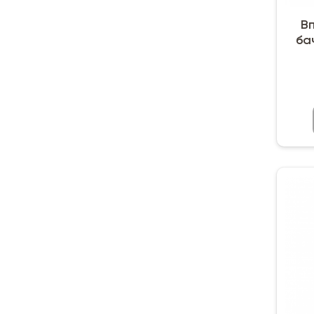
Вп
бач