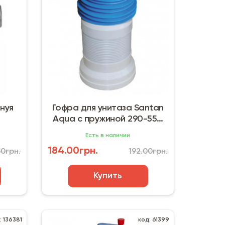
нуя
Гофра для унитаза Santan
Aqua с пружиной 290-550
мм
Есть в наличии
184.00грн.
50грн.
192.00грн.
Купить
: 136381
код: 61399