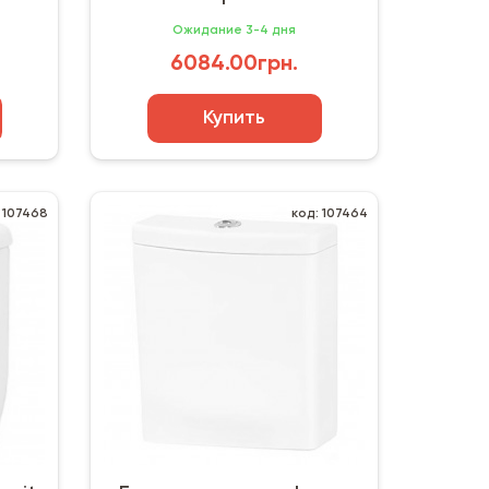
)
шумоизол. прокладкой
Ожидание 3-4 дня
6084.00грн.
Купить
 107468
код: 107464