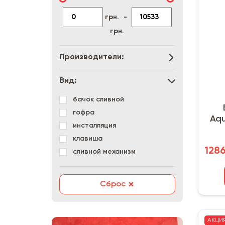
грн.
-
грн.
Производители:
Вид:
бачок сливной
гофра
Aqu
инсталляция
клавиша
1286
сливной механизм
×
Сброс
АКЦИ