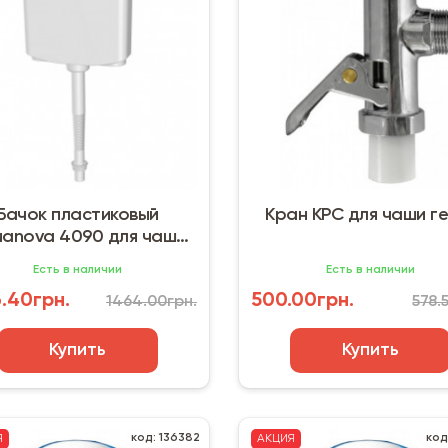
Бачок пластиковый
Кран КРС для чаши ге
anova 4090 для чаши
Генуя
Есть в наличии
Есть в наличии
.40грн.
500.00грн.
1464.00грн.
578.
Купить
Купить
код: 136382
код
Я
АКЦИЯ