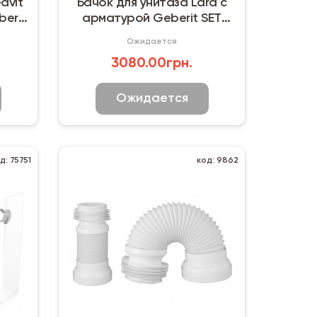
avit
Бачок для унитаза Lara с
berit
арматурой Geberit SET
UA005
Ожидается
3080.00грн.
Ожидается
д: 75751
код: 9862