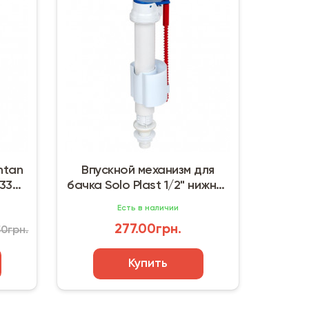
ntan
Впускной механизм для
-330
бачка Solo Plast 1/2" нижний
подвод (АНн-01)
Есть в наличии
277.00грн.
50грн.
Купить