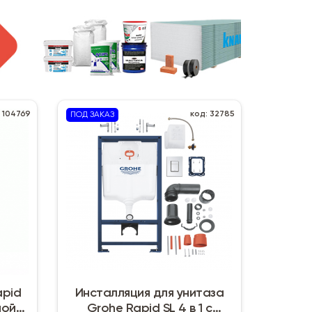
: 104769
код: 32785
ПОД ЗАКАЗ
apid
Инсталляция для унитаза
ной
Grohe Rapid SL 4 в 1 с