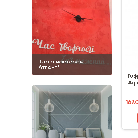
Школа мастеров
"Атлант"
Гоф
Aqu
167.