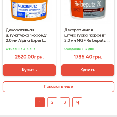
Декоративная
Декоративная
штукатурка "короед"
штукатурка "короед"
2,0 мм Alpina Expert
2,0 мм MGF Reibeputz 20
Silikonputz R20 (25 кг)
(25 кг)
Ожидание 3-4 дня
Ожидание 3-4 дня
2520.00грн.
1785.40грн.
Купить
Купить
Показать еще
1
2
3
>|