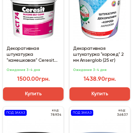
Декоративная
Декоративная
штукатурка
штукатурка "короед" 2
"камешковая" Ceresit
мм Anserglob (25 кг)
CT 74 (25 кг) Columbia 2
Ожидание 3-4 дня
Ожидание 3-4 дня
1500.00грн.
1438.90грн.
Купить
Купить
код:
код:
ПОД ЗАКАЗ
ПОД ЗАКАЗ
78934
36837