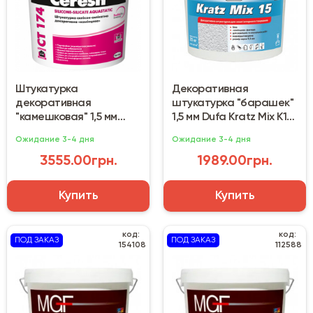
Штукатурка
Декоративная
декоративная
штукатурка "барашек"
"камешковая" 1,5 мм
1,5 мм Dufa Kratz Mix К15
Ceresit CT 174 (25 кг)
(25 кг)
Ожидание 3-4 дня
Ожидание 3-4 дня
База C
3555.00грн.
1989.00грн.
Купить
Купить
код:
код:
ПОД ЗАКАЗ
ПОД ЗАКАЗ
154108
112588