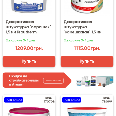
Декоративная
Декоративная
штукатурка "барашек"
штукатурка
1,5 мм Krautherm
"камешковая" 1,5 мм
Acryisilputz K15 (25 кг)
Anserglob (25 кг) Ginster
Ожидание 3-4 дня
Ожидание 3-4 дня
90
1209.00грн.
1115.00грн.
Купить
Купить
код:
код:
ПОД ЗАКАЗ
ПОД ЗАКАЗ
170708
78099