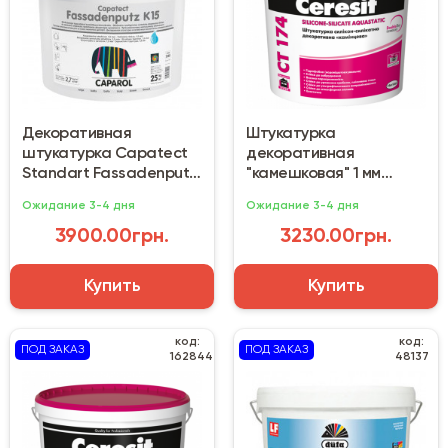
Декоративная
Штукатурка
штукатурка Capatect
декоративная
Standart Fassadenputz
"камешковая" 1 мм
К15 (25 кг)
Ceresit CT 174 (25 кг)
Ожидание 3-4 дня
Ожидание 3-4 дня
база
3900.00грн.
3230.00грн.
Купить
Купить
код:
код:
ПОД ЗАКАЗ
ПОД ЗАКАЗ
162844
48137