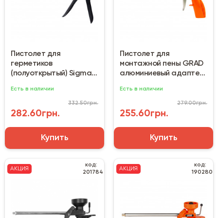
Пистолет для
Пистолет для
герметиков
монтажной пены GRAD
(полуоткрытый) Sigma
алюминиевый адаптер
Ultra (225 мм) усиленный
(2722235)
Есть в наличии
Есть в наличии
332.50грн.
279.00грн.
282.60грн.
255.60грн.
Купить
Купить
код:
код:
АКЦИЯ
АКЦИЯ
201784
190280