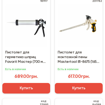
181117
201782
Пистолет для
Пистолет для
герметика шприц
монтажной пены
Favorit Мастер (700 мл)
Mastertool 81-8675 (165
12-051
мм) тефлон
Есть в наличии
Есть в наличии
689.00грн.
617.00грн.
Купить
Купить
код:
код:
33995
84598