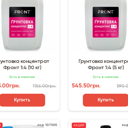
рунтовка концентрат
Грунтовка концентр
Фронт 1:4 (10 кг)
Фронт 1:4 (5 кг)
Есть в наличии
Есть в наличии
.00грн.
545.50грн.
1156.00грн.
590.
Купить
Купить
код: 107305
код
Я
АКЦИЯ