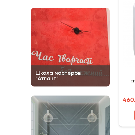
Школа мастеров
"Атлант"
г
Poli
460