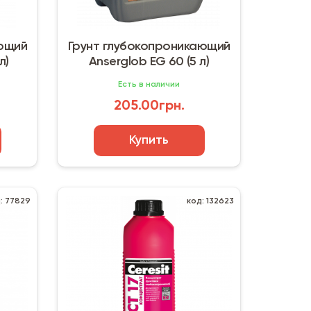
ающий
Грунт глубокопроникающий
л)
Anserglob EG 60 (5 л)
Есть в наличии
205.00грн.
Купить
: 77829
код: 132623