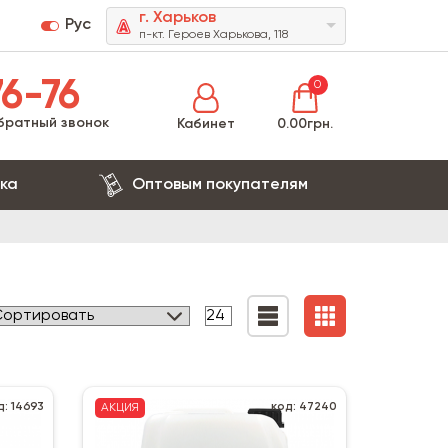
г. Харьков
Рус
п-кт. Героев Харькова, 118
6-76
0
братный звонок
Кабинет
0.00грн.
ка
Оптовым покупателям
д: 14693
код: 47240
АКЦИЯ