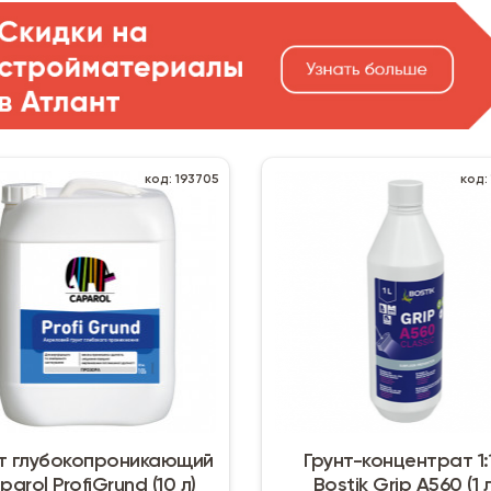
код: 193705
код:
т глубокопроникающий
Грунт-концентрат 1:
parol ProfiGrund (10 л)
Bostik Grip А560 (1 л