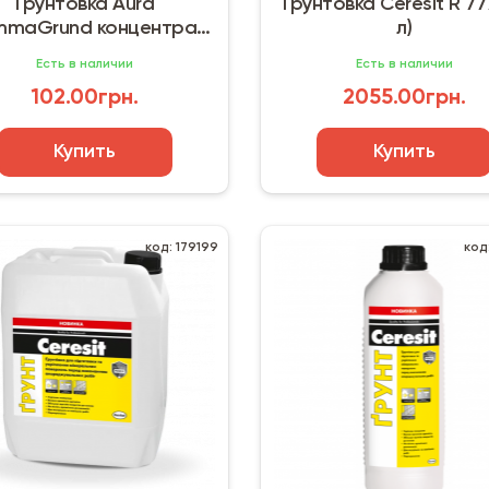
Грунтовка Aura
Грунтовка Ceresit R 77
maGrund концентрат
л)
1:5 (0,5 л)
Есть в наличии
Есть в наличии
102.00грн.
2055.00грн.
Купить
Купить
код: 179199
код