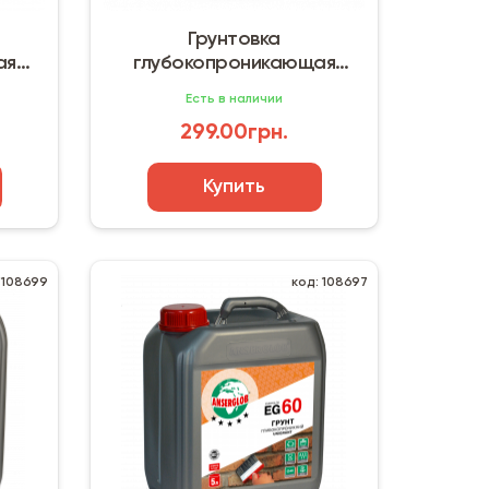
Грунтовка
ая
глубокопроникающая
Ceresit (5 л)
Есть в наличии
299.00грн.
Купить
 108699
код: 108697