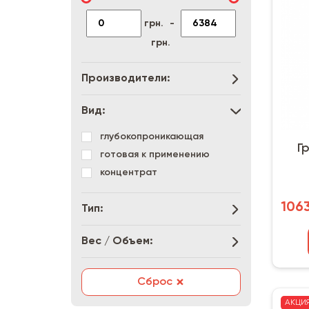
грн.
-
грн.
Производители:
Вид:
глубокопроникающая
Г
готовая к применению
концентрат
1063
Тип:
Вес / Объем:
×
Сброс
АКЦИ