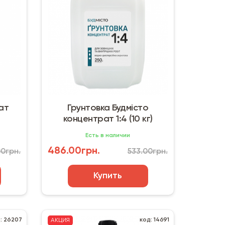
ат
Грунтовка Будмісто
концентрат 1:4 (10 кг)
Есть в наличии
486.00грн.
00грн.
533.00грн.
Купить
: 26207
код: 14691
АКЦИЯ