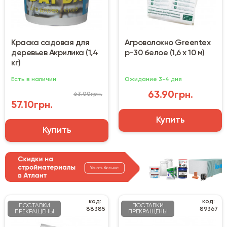
Краска садовая для
Агроволокно Greentex
деревьев Акрилика (1,4
р-30 белое (1,6 х 10 м)
кг)
Есть в наличии
Ожидание 3-4 дня
63.90грн.
63.00грн.
57.10грн.
Купить
Купить
код:
код:
ПОСТАВКИ
ПОСТАВКИ
88385
89367
ПРЕКРАЩЕНЫ
ПРЕКРАЩЕНЫ