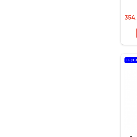
354.
ПОД З