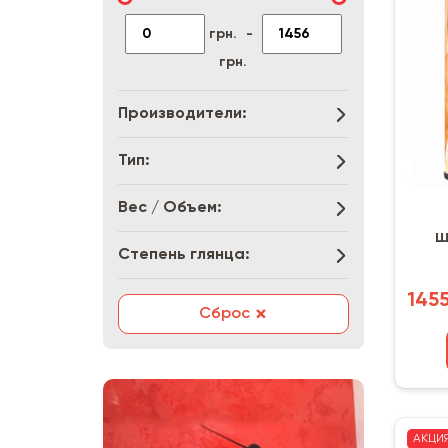
грн.
-
грн.
Производители:
Тип:
Вес / Объем:
ш
Степень глянца:
Maxi
1455
×
Сброс
АКЦИ