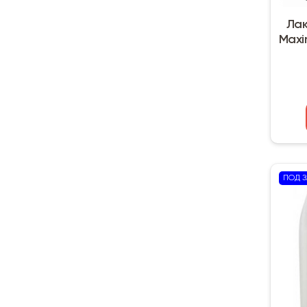
Лак
Maxi
ПОД З