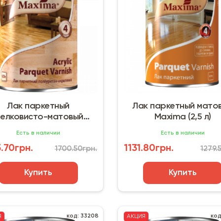
Лак паркетный
Лак паркетный мато
елковисто-матовый
Maxima (2,5 л)
ma (2,5 л) полиуретан-
Есть в наличии
Есть в наличии
акриловый
.70грн.
1131.80грн.
1700.50грн.
1279.
Купить
Купить
код: 33208
код
Я
АКЦИЯ