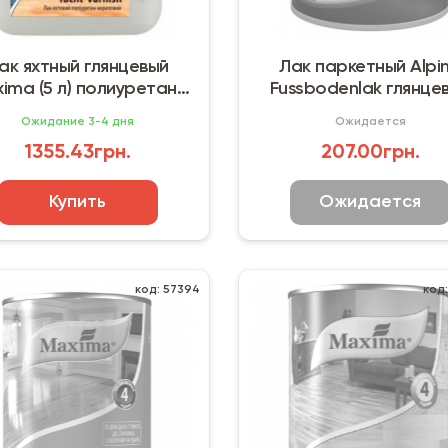
ак яхтный глянцевый
Лак паркетный Alpi
ima (5 л) полиуретан-
Fussbodenlak глянце
акриловый
(0,75 л)
Ожидание 3-4 дня
Ожидается
1355.43грн.
207.00грн.
Купить
Ожидается
код: 57394
код