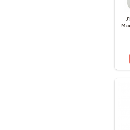
Л
Max