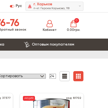
г. Харьков
Рус
п-кт. Героев Харькова, 118
6-76
0
братный звонок
Кабинет
0.00грн.
ка
Оптовым покупателям
д: 37377
код: 81702
АКЦИЯ