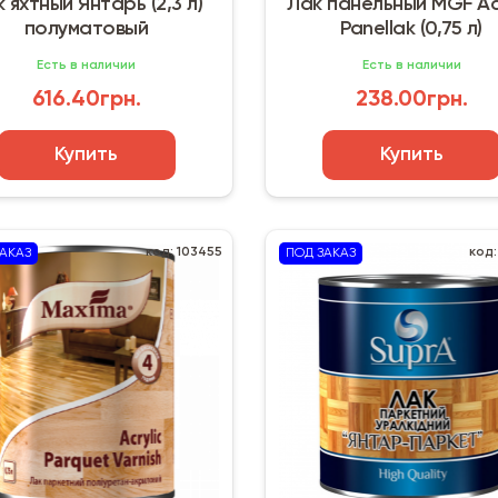
 яхтный Янтарь (2,3 л)
Лак панельный MGF A
полуматовый
Panellak (0,75 л)
Есть в наличии
Есть в наличии
616.40грн.
238.00грн.
Купить
Купить
код: 103455
код:
АКАЗ
ПОД ЗАКАЗ