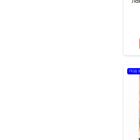
Лак
ПОД З