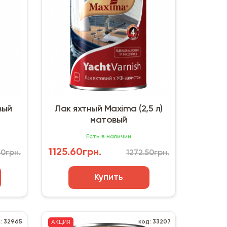
вый
Лак яхтный Maxima (2,5 л)
матовый
Есть в наличии
1125.60грн.
50грн.
1272.50грн.
Купить
: 32965
код: 33207
АКЦИЯ