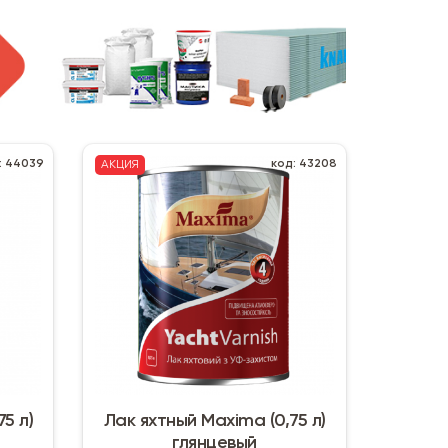
: 44039
код: 43208
АКЦИЯ
5 л)
Лак яхтный Maxima (0,75 л)
глянцевый