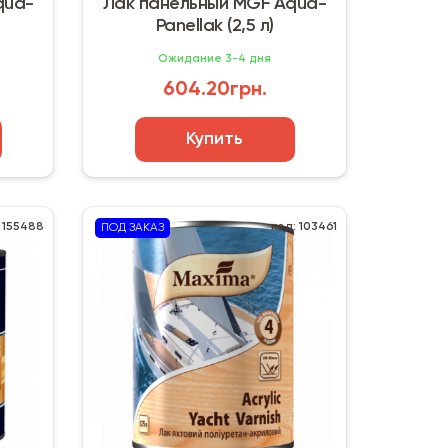
qua-
Лак панельный MGF Aqua-
Panellak (2,5 л)
Ожидание 3-4 дня
604.20грн.
Купить
 155488
код: 103461
ПОД ЗАКАЗ