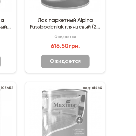
na
Лак паркетный Alpina
вый
Fussbodenlak глянцевый (2,5
л)
Ожидается
616.50грн.
Ожидается
: 103452
код: 61460