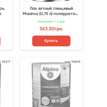
рь
Лак яхтный глянцевый
a
Maxima (0,75 л) полиуретан-
акриловый
Ожидание 3-4 дня
363.30грн.
Купить
: 112277
код: 112865