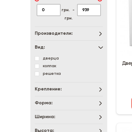
грн.
-
грн.
Производители:
Вид:
дверца
Две
колпак
решетка
Крепление:
Форма:
Ширина:
Высота: