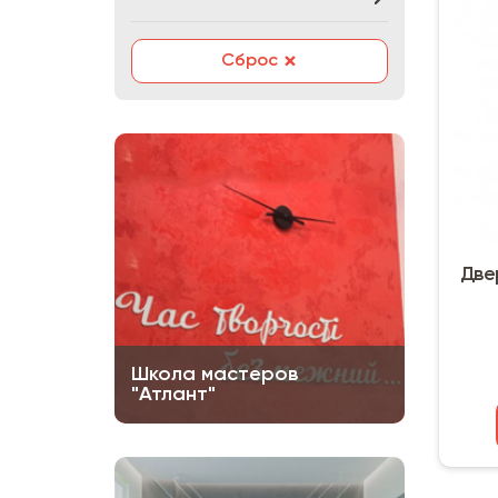
×
Сброс
Две
Школа мастеров
"Атлант"