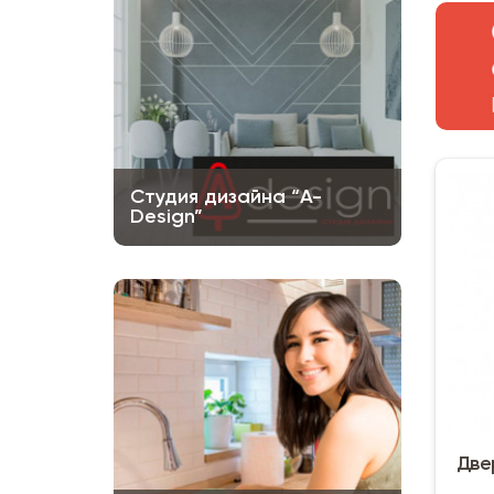
Студия дизайна “A-
Design”
Две