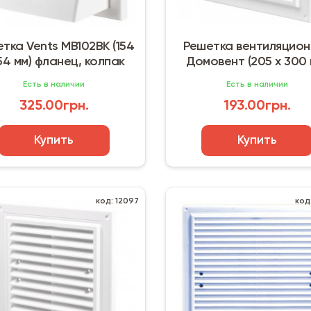
тка Vents МВ102ВК (154
Решетка вентиляцион
154 мм) фланец, колпак
Домовент (205 х 300 
защитная сетка
Есть в наличии
Есть в наличии
325.00грн.
193.00грн.
Купить
Купить
код: 12097
код