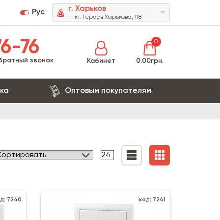
г. Харьков
Рус
п-кт. Героев Харькова, 118
6-76
0
братный звонок
Кабинет
0.00грн.
ка
Оптовым покупателям
д: 7240
код: 7241