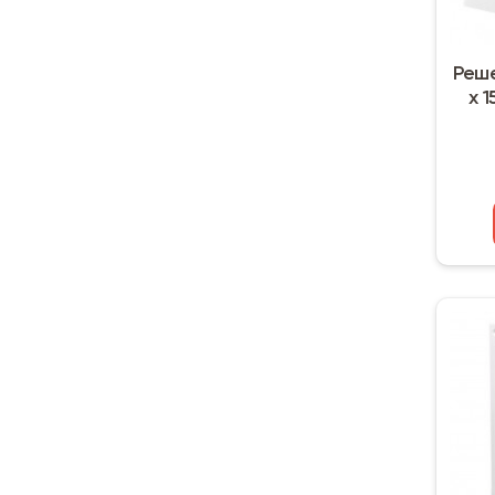
Реше
х 