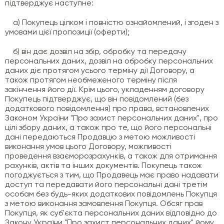
підтверджує наступне:
а) Покупець цілком і повністю ознайомлений, і згоден з
умовами цієї пропозиції (оферти);
б) він дає дозвіл на збір, обробку та передачу
персональних даних, дозвіл на обробку персональних
даних діє протягом усього терміну дії Договору, а
також протягом необмеженого терміну після
закінчення його дії. Крім цього, укладенням договору
Покупець підтверджує, що він повідомлений (без
додаткового повідомлення) про права, встановлених
Законом України "Про захист персональних даних", про
цілі збору даних, а також про те, що його персональні
дані передаються Продавцю з метою можливості
виконання умов цього Договору, можливості
проведення взаєморозрахунків, а також для отримання
рахунків, актів та інших документів. Покупець також
погоджується з тим, що Продавець має право надавати
доступ та передавати його персональні дані третім
особам без будь-яких додаткових повідомлень Покупця
з метою виконання замовлення Покупця. Обсяг прав
Покупця, як суб'єкта персональних даних відповідно до
Закону України "Про захист персональних даних" йому