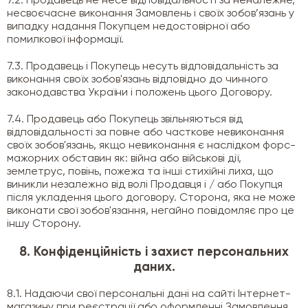
7.2. Продавець не несе відповідальності за неналежне,
несвоєчасне виконання Замовлень і своїх зобов’язань у
випадку надання Покупцем недостовірної або
помилкової інформації.
7.3. Продавець і Покупець несуть відповідальність за
виконання своїх зобов'язань відповідно до чинного
законодавства України і положень цього Договору.
7.4. Продавець або Покупець звільняються від
відповідальності за повне або часткове невиконання
своїх зобов'язань, якщо невиконання є наслідком форс-
мажорних обставин як: війна або військові дії,
землетрус, повінь, пожежа та інші стихійні лиха, що
виникли незалежно від волі Продавця і / або Покупця
після укладення цього договору. Сторона, яка не може
виконати свої зобов'язання, негайно повідомляє про це
іншу Сторону.
8. Конфіденційність і захист персональних
даних.
8.1. Надаючи свої персональні дані на сайті Інтернет-
магазину при реєстрації або оформленні Замовлення,