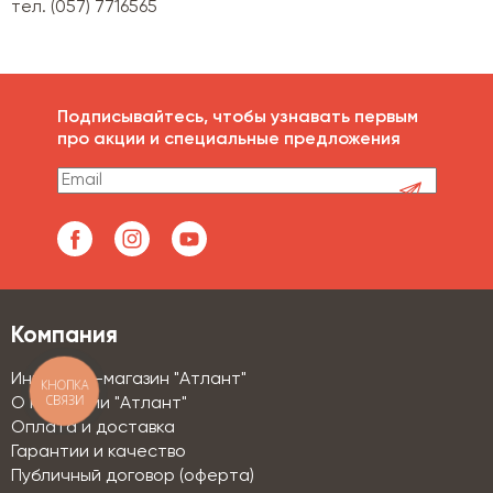
тел. (057) 7716565
Подписывайтесь, чтобы узнавать первым
про акции и специальные предложения
Компания
Интернет-магазин "Атлант"
КНОПКА
СВЯЗИ
О компании "Атлант"
Оплата и доставка
Гарантии и качество
Публичный договор (оферта)