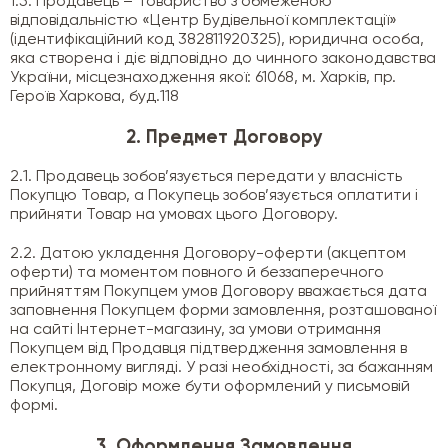
1.5. Продавець – Товариство з обмеженою
відповідальністю «Центр Будівельної комплектації»
(ідентифікаційний код 382811920325), юридична особа,
яка створена і діє відповідно до чинного законодавства
України, місцезнаходження якої: 61068, м. Харків, пр.
Героїв Харкова, буд.118
2. Предмет Договору
2.1. Продавець зобов’язується передати у власність
Покупцю Товар, а Покупець зобов’язується оплатити і
прийняти Товар на умовах цього Договору.
2.2. Датою укладення Договору-оферти (акцептом
оферти) та моментом повного й беззаперечного
прийняттям Покупцем умов Договору вважається дата
заповнення Покупцем форми замовлення, розташованої
на сайті Інтернет-магазину, за умови отримання
Покупцем від Продавця підтвердження замовлення в
електронному вигляді. У разі необхідності, за бажанням
Покупця, Договір може бути оформлений у письмовій
формі.
3. Оформлення Замовлення