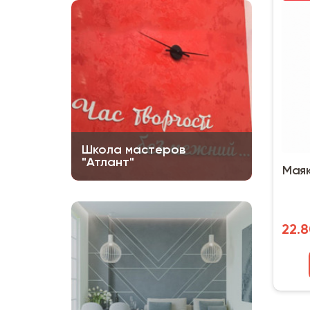
Школа мастеров
"Атлант"
Маяк
22.8