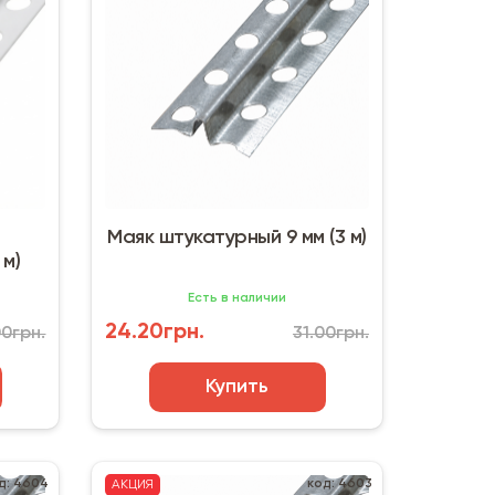
й
Маяк штукатурный 9 мм (3 м)
 м)
Есть в наличии
24.20грн.
00грн.
31.00грн.
Купить
д: 4604
код: 4603
АКЦИЯ