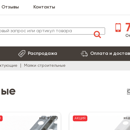
Отзывы
Контакты
7
О
Распродажа
Оплата и достав
ектующие
Маяки строительные
ные
код: 89743
код
Я
АКЦИЯ