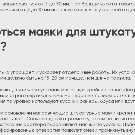
 варьироваться от 3 до 30 мм. Чем больше высота таког
е маяки от 3 до 10 мм используются для внутренней отде
ться маяки для штукату
т?
льно упрощает и ускоряет отделочные работы. Их устан
ми должно быть на 15-20 см меньше, чем длина правила.
вню. Для начала устанавливают две крайние полосы (на р
были строго вертикальными. На неровных поверхностях в 
ния по уровню используют кусочки фанеры, бруса или дру
ным основаниям направляющие штукатурные маяки крепят
ее застывает. Сначала делают разметку, затем по линии 
схватывания раствора выравнивают маячки по уровню. До
рфорированные отверстия позволят смеси проникнуть вну