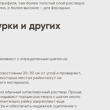
о профиля, тем более толстый слой раствора
лки, а более высокие – для фасадных
рки и других
авливают с определенным шагом на
асстоянии 20-30 см от угла) и проверяют,
некоторых местах рейки могут не
гого материала.
 на обычный шпаклевочный раствор. Проще
накидывают порции раствора с шагом около
полнительно рейку закрепляют еще
трь и обеспечить надежное сцепление с