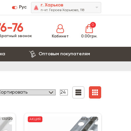
г. Харьков
Рус
п-кт. Героев Харькова, 118
6-76
0
братный звонок
Кабинет
0.00грн.
ка
Оптовым покупателям
: 130120
код: 4605
АКЦИЯ