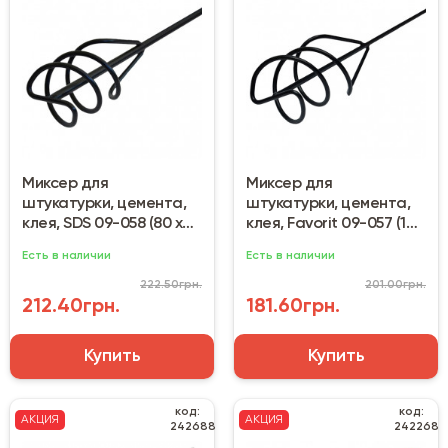
Миксер для
Миксер для
штукатурки, цемента,
штукатурки, цемента,
клея, SDS 09-058 (80 х
клея, Favorit 09-057 (100
500 мм) 10-20 кг
х 600 мм) 10-25 кг
Есть в наличии
Есть в наличии
222.50грн.
201.00грн.
212.40грн.
181.60грн.
Купить
Купить
код:
код:
АКЦИЯ
АКЦИЯ
242688
242268