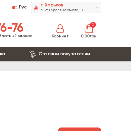
г. Харьков
Рус
п-кт. Героев Харькова, 118
6-76
0
братный звонок
Кабинет
0.00грн.
ка
Оптовым покупателям