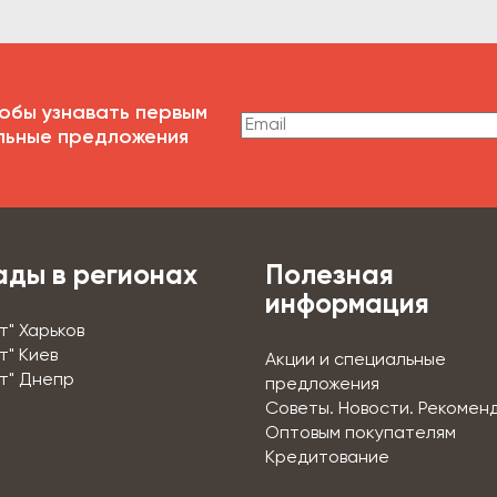
обы узнавать первым
льные предложения
ады в регионах
Полезная
информация
т" Харьков
т" Киев
Акции и специальные
т" Днепр
предложения
Советы. Новости. Рекомен
Оптовым покупателям
Кредитование