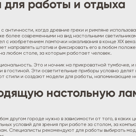
 для работы и отдыха
 античности, когда древние греки и римляне использова
 уже более современными на вид настольными светильника
л с изобретением лампочки накаливания в конце XIX века.
яет направлять штатив и фиксировать его в любом полож
на любом столе, за которым работает человек.
иональность. Это и ночник на прикроватной тумбочке, и
и в гостиной. Эти осветительные приборы условно делят 
т стили и создают модели для работы, напоминающие н
ходящую настольную ла
ом другом городе нужно в зависимости от того, в каких ц
ьных условий для зрения при работе за столом, за компь
мам. Специалисты рекомендуют для работы выбирать мод