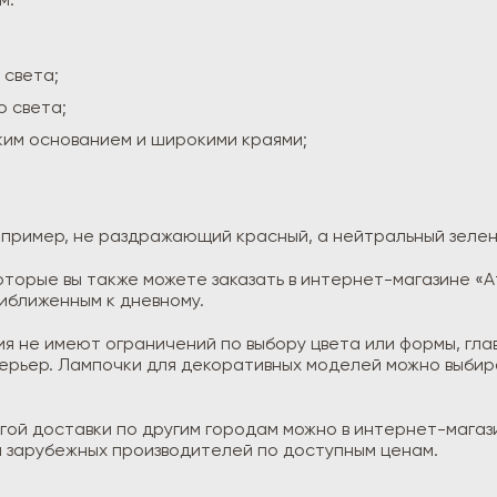
м:
 света;
ю света;
ким основанием и широкими краями;
апример, не раздражающий красный, а нейтральный зелены
торые вы также можете заказать в интернет-магазине «А
иближенным к дневному.
 не имеют ограничений по выбору цвета или формы, глав
терьер. Лампочки для декоративных моделей можно выбир
угой доставки по другим городам можно в интернет-магаз
 зарубежных производителей по доступным ценам.