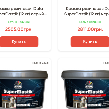
аска резиновая Dufa
Краска резиновая D
erElastik (12 кг) серый
SuperElastik (12 кг) че
графит
Есть в наличии
Есть в наличии
2505.00грн.
2811.00грн.
Купить
Купить
код: 162236
код