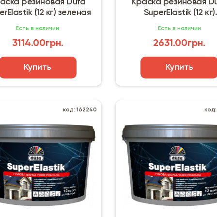
аска резиновая Dufa
Краска резиновая D
rElastik (12 кг) зеленая
SuperElastik (12 кг)
коричневая
Есть в наличии
Есть в наличии
3114.00грн.
2631.00грн.
Купить
Купить
код: 162240
код: