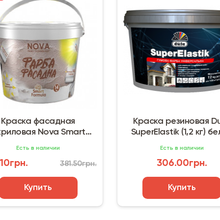
Краска фасадная
Краска резиновая D
криловая Nova Smart
SuperElastik (1,2 кг) б
Formula (4,2 кг)
Есть в наличии
Есть в наличии
10грн.
306.00грн.
381.50грн.
Купить
Купить