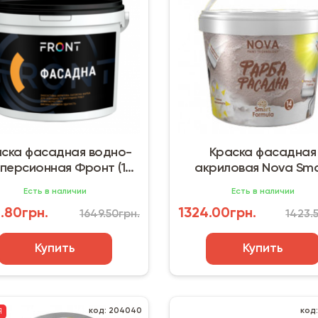
ска фасадная водно-
Краска фасадная
персионная Фронт (12
акриловая Nova Sma
кг)
Formula (14 кг)
Есть в наличии
Есть в наличии
.80грн.
1324.00грн.
1649.50грн.
1423.
Купить
Купить
код: 204040
код
Я