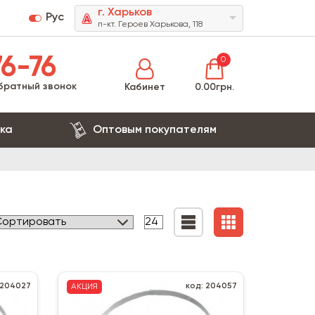
г. Харьков
Рус
п-кт. Героев Харькова, 118
6-76
0
братный звонок
Кабинет
0.00грн.
ка
Оптовым покупателям
 204027
код: 204057
АКЦИЯ