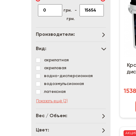
грн.
-
грн.
Производители:
Вид:
акрилатная
Кра
акриловая
дис
водно-дисперсионная
водоэмульсионная
1538
латексная
силикатная
Показать ещё (2)
силиконовая
Вес / Объем:
Цвет:
АКЦИ