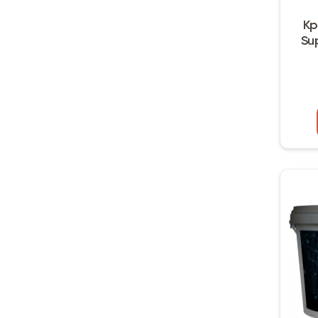
Кр
Sup