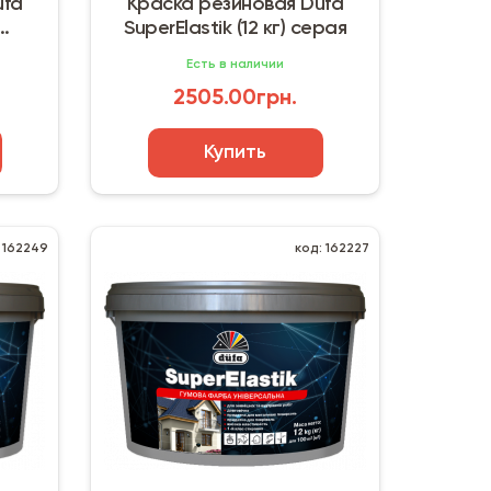
ufa
Краска резиновая Dufa
SuperElastik (12 кг) серая
Есть в наличии
2505.00грн.
Купить
 162249
код: 162227