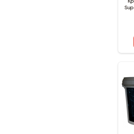
Кр
Supe