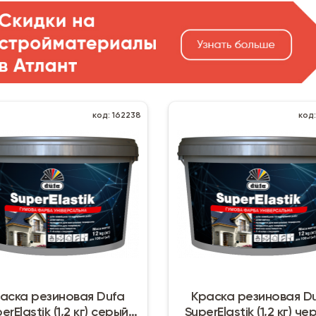
код: 162238
код
аска резиновая Dufa
Краска резиновая D
erElastik (1,2 кг) серый
SuperElastik (1,2 кг) че