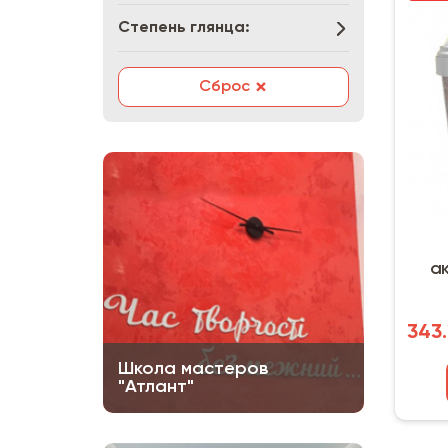
Степень глянца:
×
Сброс
а
343.
Школа мастеров
"Атлант"