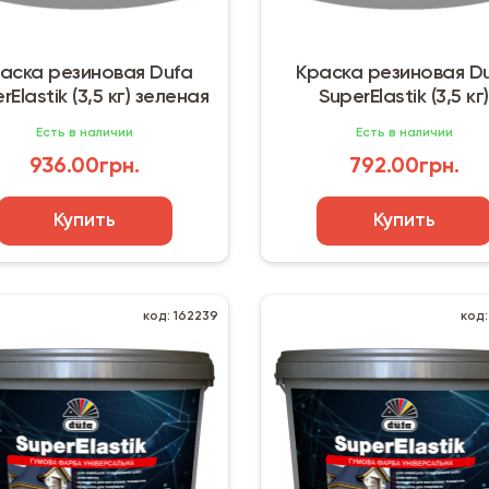
аска резиновая Dufa
Краска резиновая D
rElastik (3,5 кг) зеленая
SuperElastik (3,5 кг)
коричневая
Есть в наличии
Есть в наличии
936.00грн.
792.00грн.
Купить
Купить
код: 162239
код: