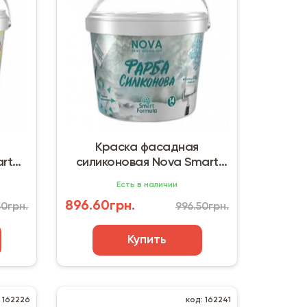
Краска фасадная
rt
силиконовая Nova Smart
Formula (7 кг)
Есть в наличии
896.60грн.
50грн.
996.50грн.
Купить
: 162226
код: 162241