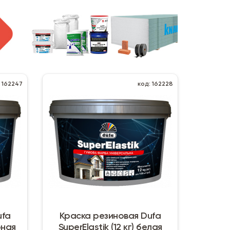
: 162247
код: 162228
ufa
Краска резиновая Dufa
рная
SuperElastik (12 кг) белая