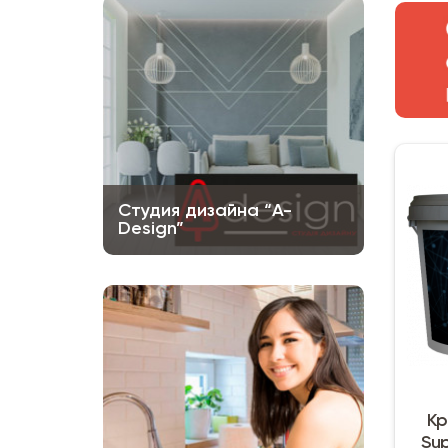
Студия дизайна “A-
Design”
Кр
Sup