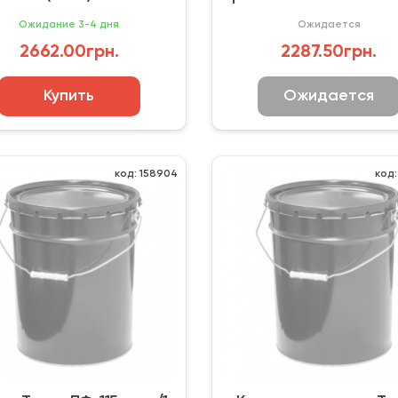
кг)
Ожидание 3-4 дня
Ожидается
2662.00грн.
2287.50грн.
Купить
Ожидается
код: 158904
код: