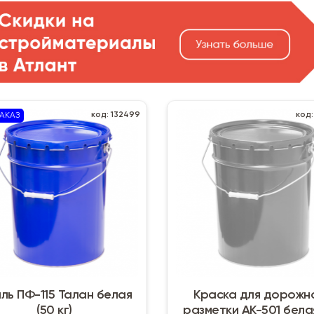
код: 132499
код:
АКАЗ
ль ПФ-115 Талан белая
Краска для дорожн
(50 кг)
разметки АК-501 белая