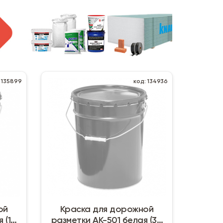
 135899
код: 134936
ой
Краска для дорожной
 (15
разметки АК-501 белая (30