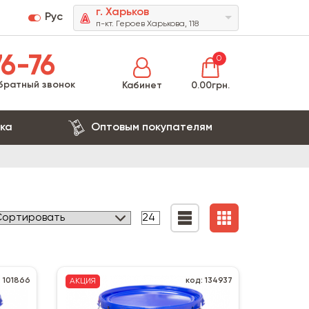
г. Харьков
Рус
п-кт. Героев Харькова, 118
6-76
0
братный звонок
Кабинет
0.00грн.
ка
Оптовым покупателям
: 101866
код: 134937
АКЦИЯ