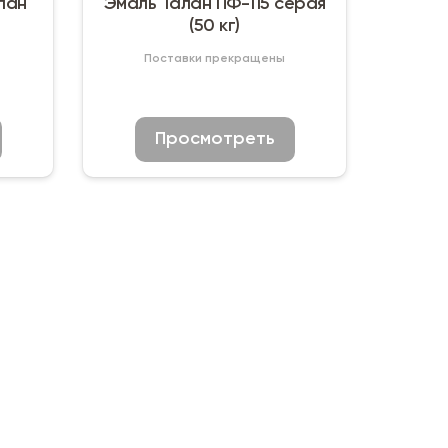
лан
Эмаль Талан ПФ-115 серая
(50 кг)
Поставки прекращены
Просмотреть