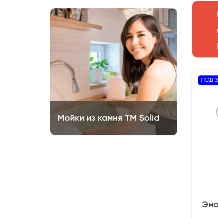
ПОД З
Мойки из камня ТМ Solid
Эма