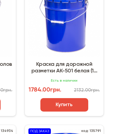
полов
Краска для дорожной
разметки АК-501 белая (10
кг)
Есть в наличии
1784.00грн.
50грн.
2132.00грн.
Купить
: 134934
код: 135791
ПОД ЗАКАЗ