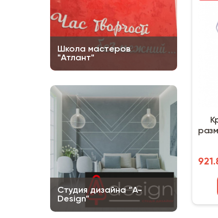
Школа мастеров
"Атлант"
К
разм
921.
Студия дизайна “A-
Design”