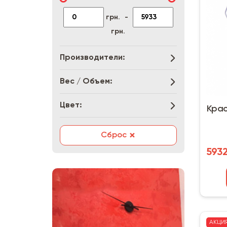
грн.
-
грн.
Производители:
Вес / Объем:
Цвет:
Крас
×
Сброс
5932
АКЦИ