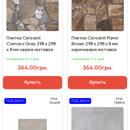
Плитка Cersanit
Плитка Cersanit Pamir
Camaro Grey 298 х 298
Brown 298 х 298 х 8 мм
х 8 мм серая матовая
коричневая матовая
Ожидание 3-4 дня
Ожидание 3-4 дня
364.00грн.
364.00грн.
Купить
Купить
код:
код:
ПОД ЗАКАЗ
ПОД ЗАКАЗ
114659
135913