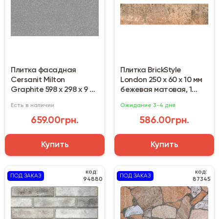
Плитка фасадная
Плитка BrickStyle
Cersanit Milton
London 250 х 60 х 10 мм
Graphite 598 х 298 х 9 мм
бежевая матовая, 1
графит матовая
сорт
Есть в наличии
Ожидание 3-4 дня
659.00грн.
586.00грн.
Купить
Купить
код:
код:
ПОД ЗАКАЗ
ПОД ЗАКАЗ
94880
87345