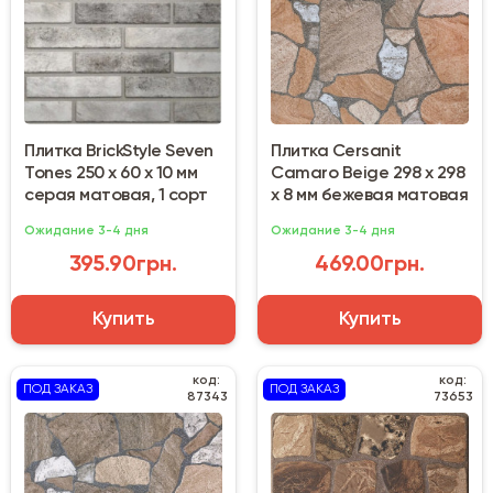
Плитка BrickStyle Seven
Плитка Cersanit
Tones 250 х 60 х 10 мм
Camaro Beige 298 х 298
серая матовая, 1 сорт
х 8 мм бежевая матовая
Ожидание 3-4 дня
Ожидание 3-4 дня
395.90грн.
469.00грн.
Купить
Купить
код:
код:
ПОД ЗАКАЗ
ПОД ЗАКАЗ
87343
73653