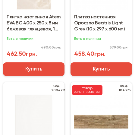
Плитка настенная Atem
Плитка настенная
EVA BC 400 х 250 х 8 мм
Opoczno Beatris Light
бежевая глянцевая, 1
Grey (10 х 297 х 600 мм)
сорт
Есть в наличии
Есть в наличии
490.00грн.
579.00грн.
462.50грн.
458.40грн.
Купить
Купить
код:
код:
товар
200429
104375
заканчивается!