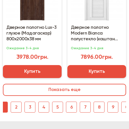
Дверное полотно Lux-3
Дверное полотно
глухое (Мадагаскар)
Modern Bianca
800х2000х38 мм
полустекло (каштан
белый) 800х2000х44
Ожидание 3-4 дня
Ожидание 3-4 дня
3978.00грн.
7896.00грн.
Купить
Купить
Показать еще
1
2
3
4
5
6
7
8
9
>|