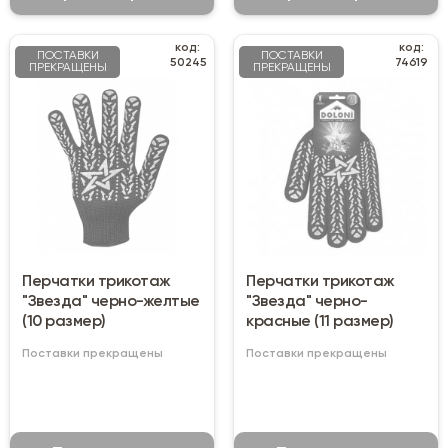
код:
код:
ПОСТАВКИ
ПОСТАВКИ
50245
74619
ПРЕКРАЩЕНЫ
ПРЕКРАЩЕНЫ
Перчатки трикотаж
Перчатки трикотаж
"Звезда" черно-желтые
"Звезда" черно-
(10 размер)
красные (11 размер)
Поставки прекращены
Поставки прекращены