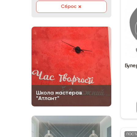
×
Сброс
Булерьян VESU
Школа мастеров
"Атлант"
ПОСТ