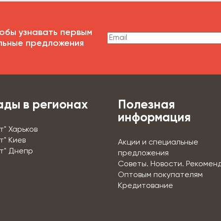
обы узнавать первым
льные предложения
ады в регионах
Полезная
информация
т" Харьков
т" Киев
Акции и специальные
т" Днепр
предложения
Советы. Новости. Рекомен
Оптовым покупателям
Кредитование