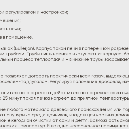
ой регулировкой и настройкой;
омещения;
сть печи;
в в помещение.
янах (Bullerjan). Корпус такой печи в поперечном разрез
и трубами. Трубы лишь немного выступают из корпуса, б
льный процесс теплоотдачи – в нижние трубы засасываетс
то позволяет догорать практически всем газам, выделяю
сселем-поддувалом. Регулируя положение дросселя, изм
пительного агрегата действительно нагревается за счит
за 25 минут такая печка нагреет до приятной температур
ние любого материала древесного происхождения или тор
а популярным среди дачников, владельцев частных домов
ой ежегодной очистки от сажи и дегтя. Возможность ожог
 высоких температур. Еще одно несомненное преимуществ