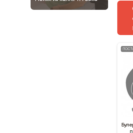
ПОСТ
Буле
п