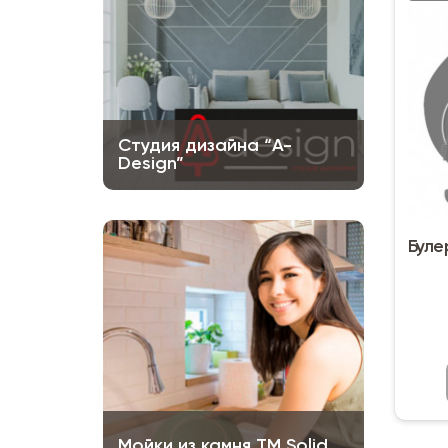
Студия дизайна “A-
Design”
Буле
Мойки из камня ТМ Solid