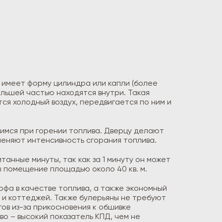
е имеет форму цилиндра или капли (более
ольшей частью находятся внутри. Такая
я холодный воздух, передвигается по ним и
щимся при горении топлива. Дверцу делают
еняют интенсивность сгорания топлива.
анные минуты, так как за 1 минуту он может
ы помещение площадью около 40 кв. м.
фа в качестве топлива, а также экономный
 и коттеджей. Также булерьяны не требуют
ов из-за прикосновения к обшивке
о – высокий показатель КПД, чем не