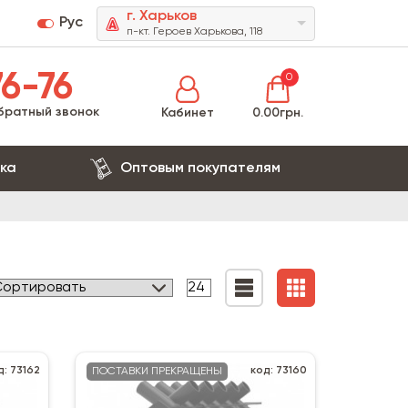
г. Харьков
Рус
п-кт. Героев Харькова, 118
6-76
0
братный звонок
Кабинет
0.00грн.
ка
Оптовым покупателям
д: 73162
код: 73160
ПОСТАВКИ ПРЕКРАЩЕНЫ