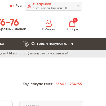
г. Харьков
Рус
п-кт. Героев Харькова, 118
6-76
0
братный звонок
Кабинет
0.00грн.
ка
Оптовым покупателям
цевый Maxima (5 л) полиуретан-акриловый
Код покупателя:
153602-1234595