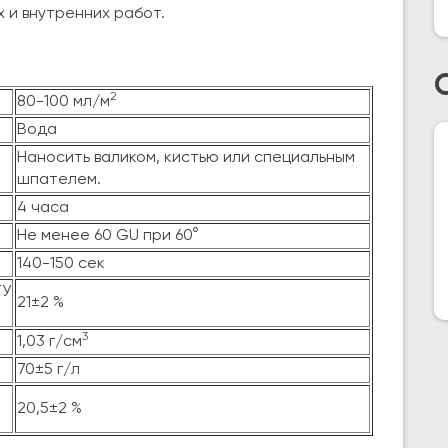
 и внутренних работ.
2
80-100 мл/м
Вода
Наносить валиком, кистью или специальным
шпателем.
4 часа
Не менее 60 GU при 60°
140-150 сек
ТУ
21±2 %
3
1,03 г/см
70±5 г/л
20,5±2 %