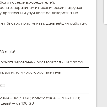
бка и насекомых-вредителей.
ранию, царапинам и механическим нагрузкам.
у древесины и улучшает ее декоративные
яет быстро приступить к дальнейшим работам.
80 мл/м²
роматизированный растворитель ТМ Maxima
ть, валик или краскораспылитель
аса
овый — до 30 GU; полуматовый — 30–60 GU;
нцевый — от 100 GU