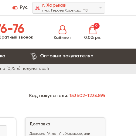
г. Харьков
Рус
п-кт. Героев Харькова, 118
6-76
0
братный звонок
Кабинет
0.00грн.
ка
Оптовым покупателям
ma (0,75 л) полуматовый
Код покупателя:
153602-1234595
Доставка
Доставка "Атлант" в Харькове, или