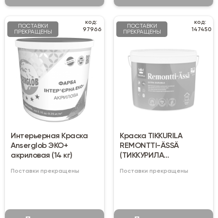
код:
код:
ПОСТАВКИ
ПОСТАВКИ
97966
147450
ПРЕКРАЩЕНЫ
ПРЕКРАЩЕНЫ
Интерьерная Краска
Краска TIKKURILA
Anserglob ЭКО+
REMONTTI-ÄSSÄ
акриловая (14 кг)
(ТИККУРИЛА
РЕМОНТТИ-ЯССЯ),
Поставки прекращены
Поставки прекращены
базис А 9 л