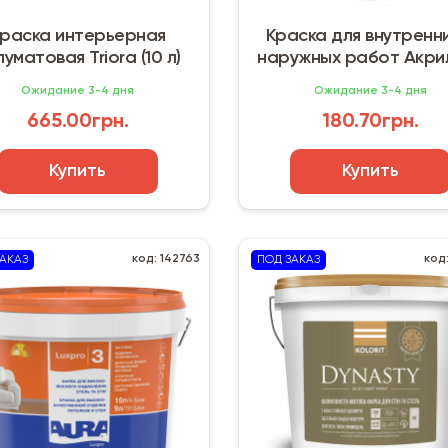
раска интерьерная
Краска для внутренни
уматовая Triora (10 л)
наружных работ Акри
Mattlatex Econom (4,2
Ожидание 3-4 дня
Ожидание 3-4 дня
665.00грн.
180.70грн.
Купить
Купить
код: 142763
код
АКАЗ
ПОД ЗАКАЗ