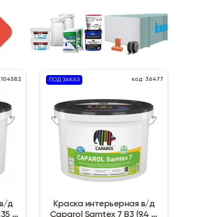
 104582
код: 36477
ПОД ЗАКАЗ
в/д
Краска интерьерная в/д
35 л)
Caparol Samtex 7 B3 (9,4 л)