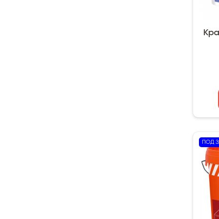
Кра
ПОД З