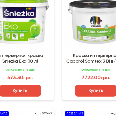
нтерьерная краска
Краска интерьерн
Sniezka Eko (10 л)
Caparol Samtex 3 B1 в/
л) Германия
Ожидание 3-4 дня
Ожидание 3-4 дня
573.30грн.
7722.00грн.
Купить
Купить
код: 52863
код
АКАЗ
ПОД ЗАКАЗ