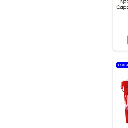
Кр
Capar
ПОД З