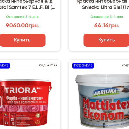
аска интерьерная в/д
Краска интерьерная 
ol Samtex 7 E.L.F. B1 (10
Sniezka Ultra Biel (1 
л) Германия
Ожидание 3-4 дня
Ожидание 3-4 дня
9060.00грн.
64.16грн.
Купить
Купить
код: 49322
код
АКАЗ
ПОД ЗАКАЗ