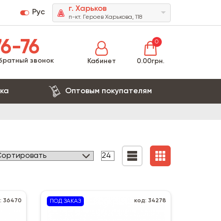
г. Харьков
Рус
п-кт. Героев Харькова, 118
6-76
0
братный звонок
Кабинет
0.00грн.
ка
Оптовым покупателям
: 36470
код: 34278
ПОД ЗАКАЗ