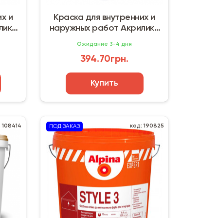
х и
Краска для внутренних и
лика
наружных работ Акрилика
 л)
Mattlatex Econom (7 л)
Ожидание 3-4 дня
394.70грн.
Купить
: 108414
код: 190825
ПОД ЗАКАЗ