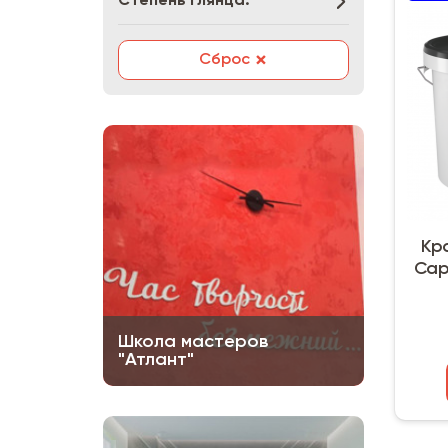
Степень глянца:
×
Сброс
Кр
Capa
Школа мастеров
"Атлант"