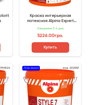
lorit
Краска интерьерная
А
латексная Alpina Expert
Style 3 База 1 (10 л) матовая
Ожидание 3-4 дня
5226.00грн.
Купить
 190824
код: 202581
ПОД ЗАКАЗ