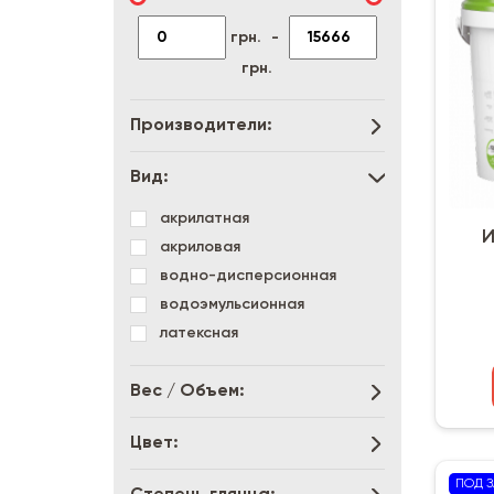
грн.
-
грн.
Производители:
Вид:
акрилатная
И
акриловая
водно-дисперсионная
водоэмульсионная
латексная
Вес / Объем:
Цвет:
ПОД З