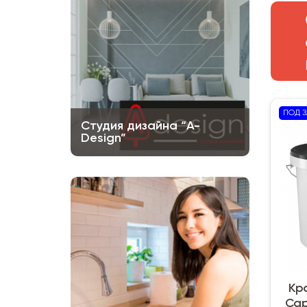
ПОД З
Студия дизайна “A-
Design”
Кр
Cap