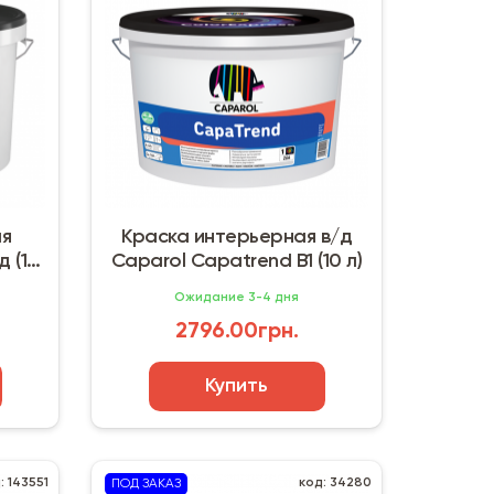
ая
Краска интерьерная в/д
д (10
Caparol Capatrend B1 (10 л)
Ожидание 3-4 дня
2796.00грн.
Купить
: 143551
код: 34280
ПОД ЗАКАЗ