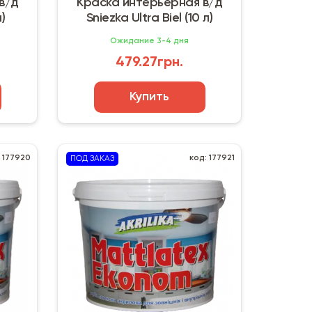
в/д
Краска интерьерная в/д
л)
Sniezka Ultra Biel (10 л)
Ожидание 3-4 дня
479.27грн.
Купить
: 177920
код: 177921
ПОД ЗАКАЗ