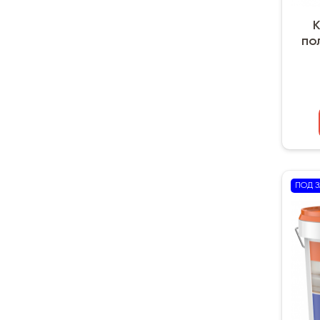
К
пол
ПОД З