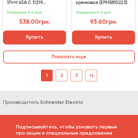
1П+H 63А С 11219
кремовая (EPH5810223)
(Домовой) Schneider
Ожидание 3-4 дня
Ожидание 3-4 дня
Electric
538.00грн.
93.60грн.
Купить
Купить
Показать еще
1
2
3
>|
Производитель
Schneider Electric
Подписывайтесь, чтобы узнавать первым
про акции и специальные предложения