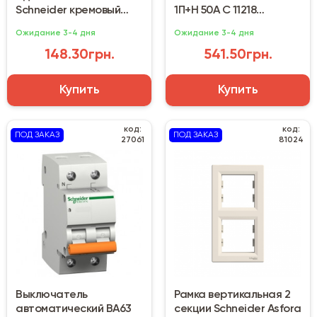
Schneider кремовый
1П+H 50А С 11218
(EPH0400123)
(Домовой) Schneider
Ожидание 3-4 дня
Ожидание 3-4 дня
Electric
148.30грн.
541.50грн.
Купить
Купить
код:
код:
ПОД ЗАКАЗ
ПОД ЗАКАЗ
27061
81024
Выключатель
Рамка вертикальная 2
автоматический ВА63
секции Schneider Asfora