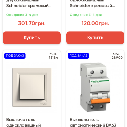
двухклавишный
одноклавишный
Schneider кремовый
Schneider кремовый
(EPH0600123)
(EPH0100123)
Ожидание 3-4 дня
Ожидание 3-4 дня
301.70грн.
120.00грн.
Купить
Купить
код:
код:
ПОД ЗАКАЗ
ПОД ЗАКАЗ
73184
28900
Выключатель
Выключатель
одноклавишный
автоматический ВА63