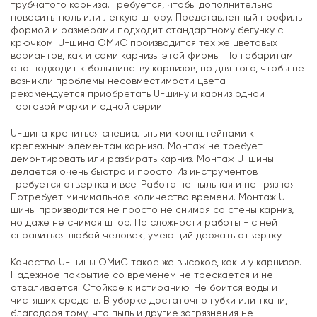
трубчатого карниза. Требуется, чтобы дополнительно
повесить тюль или легкую штору. Представленный профиль
формой и размерами подходит стандартному бегунку с
крючком. U-шина ОМиС производится тех же цветовых
вариантов, как и сами карнизы этой фирмы. По габаритам
она подходит к большинству карнизов, но для того, чтобы не
возникли проблемы несовместимости цвета –
рекомендуется приобретать U-шину и карниз одной
торговой марки и одной серии.
U-шина крепиться специальными кронштейнами к
крепежным элементам карниза. Монтаж не требует
демонтировать или разбирать карниз. Монтаж U-шины
делается очень быстро и просто. Из инструментов
требуется отвертка и все. Работа не пыльная и не грязная.
Потребует минимальное количество времени. Монтаж U-
шины производится не просто не снимая со стены карниз,
но даже не снимая штор. По сложности работы - с ней
справиться любой человек, умеющий держать отвертку.
Качество U-шины ОМиС такое же высокое, как и у карнизов.
Надежное покрытие со временем не трескается и не
отваливается. Стойкое к истиранию. Не боится воды и
чистящих средств. В уборке достаточно губки или ткани,
благодаря тому, что пыль и другие загрязнения не