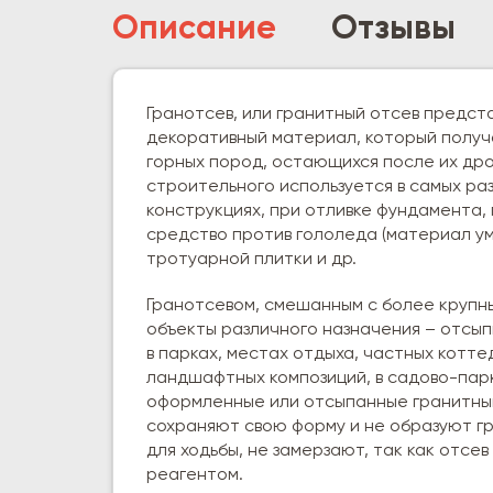
Описание
Отзывы
Гранотсев, или гранитный отсев предст
декоративный материал, который получ
горных пород, остающихся после их дро
строительного используется в самых р
конструкциях, при отливке фундамента,
средство против гололеда (материал ум
тротуарной плитки и др.
Гранотсевом, смешанным с более круп
объекты различного назначения – отсып
в парках, местах отдыха, частных котте
ландшафтных композиций, в садово-парк
оформленные или отсыпанные гранитным
сохраняют свою форму и не образуют гр
для ходьбы, не замерзают, так как отсе
реагентом.