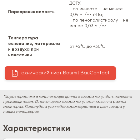
ДСТУ):
- по минвате – не менее
Паропроницаемость
0,04 мг/м×ч×Па;
- по пенополистиролу – не
менее 0,03 мг/м×
Температура
основания, материала
от +5°С до +30°С
и воздуха при
нанесении
Технический лист Baumit BauContact
PDF
*Характеристики и комплектация данного товара могут быть изменены
производителем. Оттенки цвета товара могут отличаться на разных
мониторах. Пожалуйста уточняйте характеристики и цвет товара у
наших менеджеров.
Характеристики