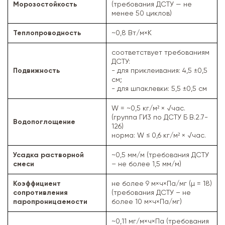
Морозостойкость
(требования ДСТУ — не
менее 50 циклов)
Теплопроводность
~0,8 Вт/м×К
соответствует требованиям
ДСТУ:
Подвижность
- для приклеивания: 4,5 ±0,5
см;
- для шпаклевки: 5,5 ±0,5 см
W = ~0,5 кг/м² × √час.
(группа ГИ3 по ДСТУ Б В.2.7-
Водопоглощение
126)
норма: W ≤ 0,6 кг/м² × √час.
Усадка растворной
~0,5 мм/м (требования ДСТУ
смеси
– не более 1,5 мм/м)
Коэффициент
не более 9 м×ч×Па/мг (µ = 18)
сопротивления
(требования ДСТУ – не
паропроницаемости
более 10 м×ч×Па/мг)
~0,11 мг/м×ч×Па (требования