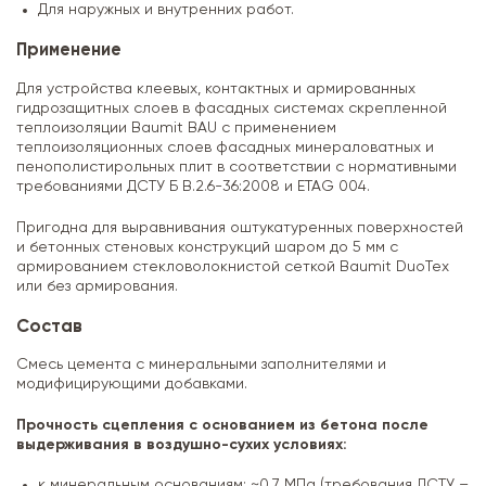
Для наружных и внутренних работ.
Применение
Для устройства клеевых, контактных и армированных
гидрозащитных слоев в фасадных системах скрепленной
теплоизоляции Baumit BAU с применением
теплоизоляционных слоев фасадных минераловатных и
пенополистирольных плит в соответствии с нормативными
требованиями ДСТУ Б В.2.6-36:2008 и ETAG 004.
Пригодна для выравнивания оштукатуренных поверхностей
и бетонных стеновых конструкций шаром до 5 мм с
армированием стекловолокнистой сеткой Baumit DuoTex
или без армирования.
Состав
Смесь цемента с минеральными заполнителями и
модифицирующими добавками.
Прочность сцепления с основанием из бетона после
выдерживания в воздушно-сухих условиях:
к минеральным основаниям: ~0,7 МПа (требования ДСТУ –