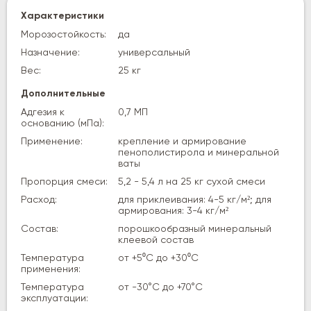
Характеристики
Морозостойкость:
да
Назначение:
универсальный
Вес:
25 кг
Дополнительные
Адгезия к
0,7 МП
основанию (мПа):
Применение:
крепление и армирование
пенополистирола и минеральной
ваты
Пропорция смеси:
5,2 - 5,4 л на 25 кг сухой смеси
Расход:
для приклеивания: 4-5 кг/м²; для
армирования: 3-4 кг/м²
Состав:
порошкообразный минеральный
клеевой состав
Температура
от +5⁰С до +30⁰С
применения:
Температура
от -30°C до +70°C
эксплуатации: