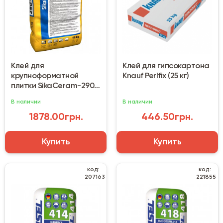
Клей для
Клей для гипсокартона
крупноформатной
Knauf Perlfix (25 кг)
плитки SikaCeram-290
StarLight (15 кг)
В наличии
В наличии
1878.00грн.
446.50грн.
Купить
Купить
код:
код:
207163
221855