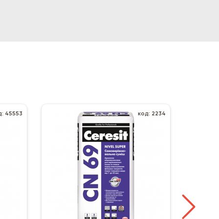
5553
код: 2234