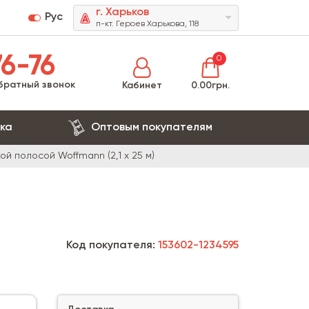
г. Харьков
Рус
п-кт. Героев Харькова, 118
6-76
0
братный звонок
Кабинет
0.00грн.
ка
Оптовым покупателям
ой полосой Woffmann (2,1 х 25 м)
Код покупателя:
153602-1234595