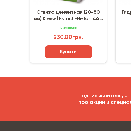
Стяжка цементная (20-80
Гидро
мм) Kreisel Estrich-Beton 440
K
(25 кг)
В наличии
230.00грн.
Купить
Подписывайтесь, чт
про акции и специа