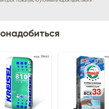
ниторах. Пожалуйста уточняйте характеристики и
понадобиться
код: 31862
код: 4
Next