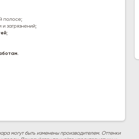
й полосе;
 и загрязнений;
тей
;
работам
.
вара могут быть изменены производителем. Оттенки