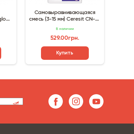
Самовыравнивающаяся
Клей для
b
смесь (3-15 мм) Ceresit CN-69
Kreisel El
(25 кг)
В наличии
529.00грн.
7
Купить