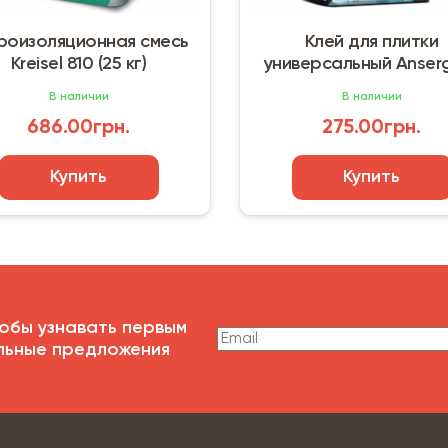
изоляционная смесь
Клей для плитки
reisel 810 (25 кг)
универсальный Anserglo
BCX 33 (25 кг)
В наличии
В наличии
686.00грн.
275.00грн.
Купить
Купить
обы узнавать первым
льные предложения