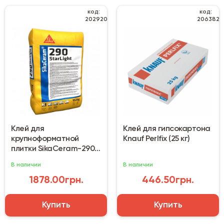
код:
код:
202920
206382
Клей для
Клей для гипсокартона
крупноформатной
Knauf Perlfix (25 кг)
плитки SikaCeram-290
StarLight (15 кг)
В наличии
В наличии
1878.00грн.
446.50грн.
Купить
Купить