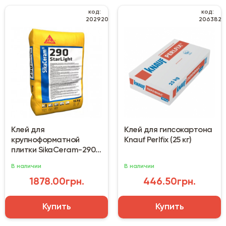
код:
код:
202920
206382
Клей для
Клей для гипсокартона
крупноформатной
Knauf Perlfix (25 кг)
плитки SikaCeram-290
StarLight (15 кг)
В наличии
В наличии
1878.00грн.
446.50грн.
Купить
Купить