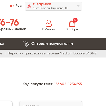
г. Харьков
Рус
п-кт. Героев Харькова, 118
6-76
0
братный звонок
Кабинет
0.00грн.
ка
Оптовым покупателям
ие
Перчатки трикотажные черные Medium Double 8401-2
Код покупателя:
153602-1234595