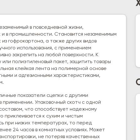
незаменимый в повседневной жизни,
ак и в промышленности. Становится незаменимым
из гофрокартона, а также других видов
учного использования, с применением
ивно закрепить на любой поверхности. К
у или полиэтиленовый пакет, защитить товары
альная клейкая лента на полимерной основе
ными и адгезионными характеристиками,
м.
личные показатели сцепки с другими
в применении. Упаковочный скотч с одной
составом, что способствует надежному
о приклеивается к сухим и чистым
сь при низких температурах, то перед
енее 24 часов в комнатных условиях. Может
нспортировки, не потеряв качественных