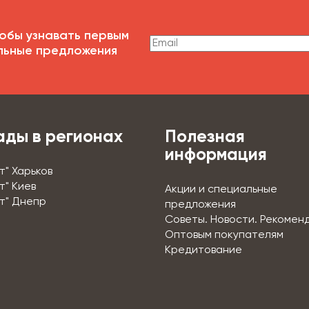
обы узнавать первым
льные предложения
ады в регионах
Полезная
информация
т" Харьков
т" Киев
Акции и специальные
т" Днепр
предложения
Советы. Новости. Рекомен
Оптовым покупателям
Кредитование