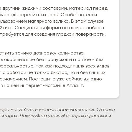
и другими жидкими составами, материал перед
чередь перелить из тары. Особенно, если
льзованием малярного валика. В этом случае
йтись. Специальная форма позволяет набрать
отребуется для создания гладкой поверхности,
ствить точную дозировку количества
ь окрашивание без пропусков и главное - без
ерсальностью, так как подходит для всех видов
я с работой не только быстро, но и без лишних
назначением. Поспешите уже сейчас выгодно
) в нашем интернет-магазине Атлант.
вара могут быть изменены производителем. Оттенки
ниторах. Пожалуйста уточняйте характеристики и