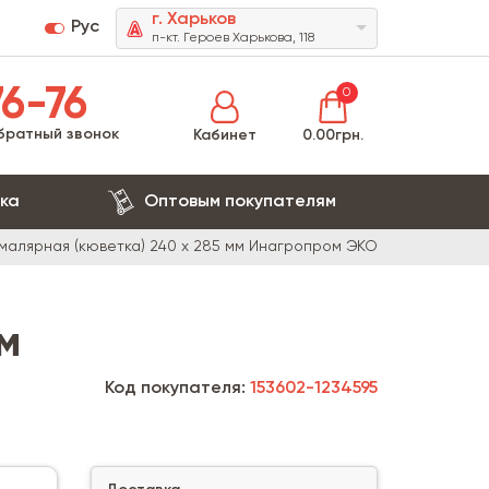
г. Харьков
Рус
п-кт. Героев Харькова, 118
6-76
0
братный звонок
Кабинет
0.00грн.
ка
Оптовым покупателям
малярная (кюветка) 240 х 285 мм Инагропром ЭКО
м
Код покупателя:
153602-1234595