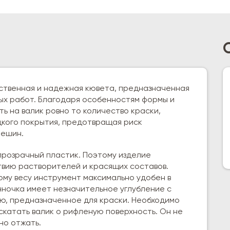
ественная и надежная кювета, предназначенная
х работ. Благодаря особенностям формы и
ь на валик ровно то количество краски,
дкого покрытия, предотвращая риск
лешин.
прозрачный пластик. Поэтому изделие
твию растворителей и красящих составов.
ому весу инструмент максимально удобен в
нночка имеет незначительное углубление с
ю, предназначенное для краски. Необходимо
аскатать валик о рифленую поверхность. Он не
но отжать.