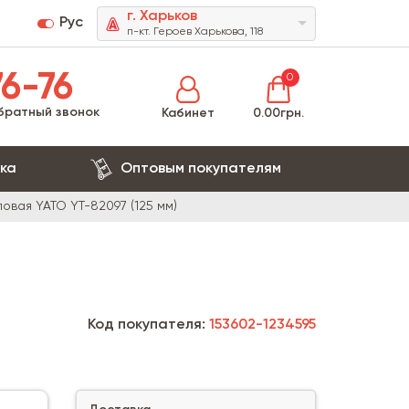
г. Харьков
Рус
п-кт. Героев Харькова, 118
6-76
0
братный звонок
Кабинет
0.00грн.
ка
Оптовым покупателям
вая YATO YT-82097 (125 мм)
Код покупателя:
153602-1234595