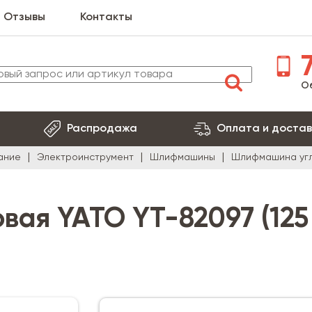
Отзывы
Контакты
7
О
Распродажа
Оплата и достав
ание
Электроинструмент
Шлифмашины
Шлифмашина угло
ая YATO YT-82097 (125