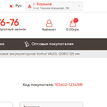
г. Харьков
Рус
п-кт. Героев Харькова, 118
6-76
0
братный звонок
Кабинет
0.00грн.
ка
Оптовым покупателям
вая аккумуляторная Vorhut VA20L (20Вт) 125 мм
Код покупателя:
153602-1234595