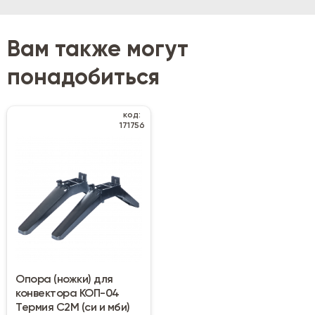
Вам также могут
понадобиться
код:
171756
Опора (ножки) для
конвектора КОП-04
Термия С2М (си и мби)