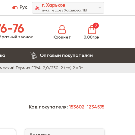
г. Харьков
Рус
п-кт. Героев Харькова, 118
6-76
0
братный звонок
Кабинет
0.00грн.
ка
Оптовым покупателям
еский Термия ЕВУА-2,0/230-2 (сп) 2 кВт
Код покупателя:
153602-1234595