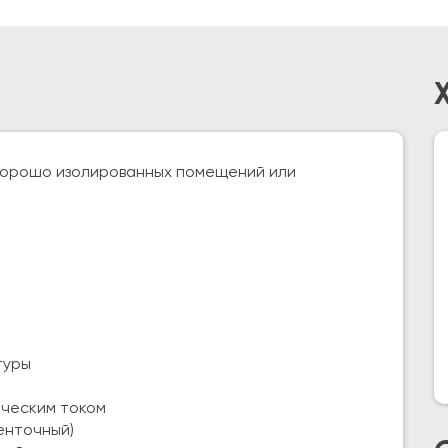
хорошо изолированных помещений или
туры
ическим током
енточный)