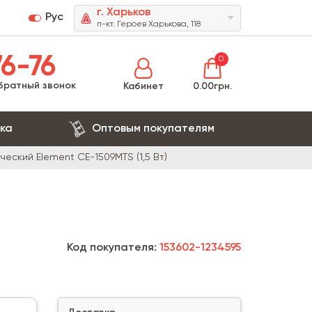
г. Харьков
Рус
п-кт. Героев Харькова, 118
6-76
0
братный звонок
Кабинет
0.00грн.
ка
Оптовым покупателям
еский Element CE-1509MTS (1,5 Вт)
Код покупателя:
153602-1234595