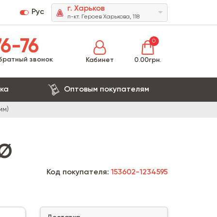
г. Харьков
Рус
п-кт. Героев Харькова, 118
6-76
0
братный звонок
Кабинет
0.00грн.
ка
Оптовым покупателям
мм)
 Ø
Код покупателя:
153602-1234595