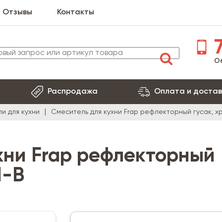
Отзывы
Контакты
7
О
Распродажа
Оплата и достав
и для кухни
Смеситель для кухни Frap рефлекторный гусак, х
хни Frap рефлекторный
1-B