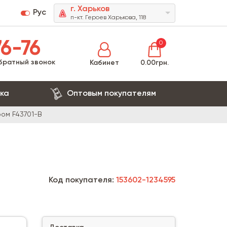
г. Харьков
Рус
п-кт. Героев Харькова, 118
6-76
0
братный звонок
Кабинет
0.00грн.
ка
Оптовым покупателям
ром F43701-B
Код покупателя:
153602-1234595