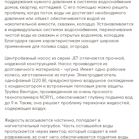
поддержания нужного давления в системах водоснабжения
домов, квартир, коттеджей. С его помощью можно решить
проблему, когда поток воды не достигает необходимого
давления или объект обеспечивается водой из
накопительной емкости, скважин, колодца. Устанавливается
в индивидуальных системах водоснабжения, перекачивания
чистой воды из скважин и открытых водоемов, колодцев.
Благодаря своим характеристикам находит широкое
применение для полива сада, огорода.
Центробежный насос из серии JET отличается прочной,
надежной конструкцией. Насос производится из
долговечного материала - чугуна. Имеет одно рабочее
колесо, изготовленное из латуни. Электродвигатель
однофазный (220 В), предусмотрено воздушное охлаждение
с конденсатором и встроенным тепловым реле защиты.
Трубка Вентури, произведенная из очень прочного
технополимера NORYL, обеспечивает глубину подъема вод
до 9 м. Также, она решает проблему перекачки жидкостей,
содержащих воздух.
Жидкость всасывается частично, попадает в
нагнетательный патрубок. Часть оставшейся воды
пропускается через эжектор, который создает в ней
разрежение, за счет чего обеспечивается поднятие воды.