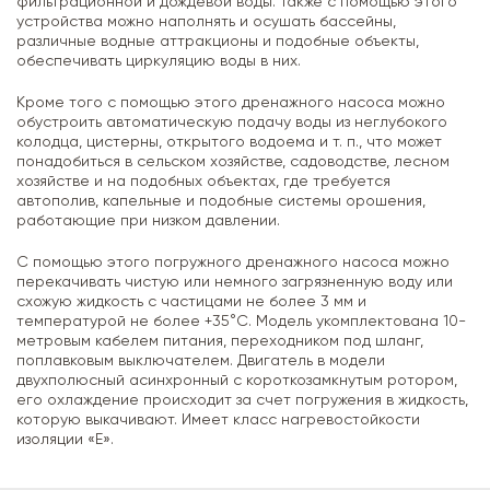
фильтрационной и дождевой воды. Также с помощью этого
устройства можно наполнять и осушать бассейны,
различные водные аттракционы и подобные объекты,
обеспечивать циркуляцию воды в них.
Кроме того с помощью этого дренажного насоса можно
обустроить автоматическую подачу воды из неглубокого
колодца, цистерны, открытого водоема и т. п., что может
понадобиться в сельском хозяйстве, садоводстве, лесном
хозяйстве и на подобных объектах, где требуется
автополив, капельные и подобные системы орошения,
работающие при низком давлении.
С помощью этого погружного дренажного насоса можно
перекачивать чистую или немного загрязненную воду или
схожую жидкость с частицами не более 3 мм и
температурой не более +35°C. Модель укомплектована 10-
метровым кабелем питания, переходником под шланг,
поплавковым выключателем. Двигатель в модели
двухполюсный асинхронный с короткозамкнутым ротором,
его охлаждение происходит за счет погружения в жидкость,
которую выкачивают. Имеет класс нагревостойкости
изоляции «Е».