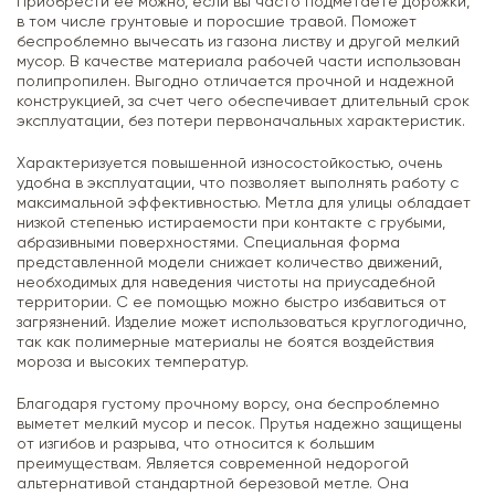
Приобрести ее можно, если вы часто подметаете дорожки,
в том числе грунтовые и поросшие травой. Поможет
беспроблемно вычесать из газона листву и другой мелкий
мусор. В качестве материала рабочей части использован
полипропилен. Выгодно отличается прочной и надежной
конструкцией, за счет чего обеспечивает длительный срок
эксплуатации, без потери первоначальных характеристик.
Характеризуется повышенной износостойкостью, очень
удобна в эксплуатации, что позволяет выполнять работу с
максимальной эффективностью. Метла для улицы обладает
низкой степенью истираемости при контакте с грубыми,
абразивными поверхностями. Специальная форма
представленной модели снижает количество движений,
необходимых для наведения чистоты на приусадебной
территории. С ее помощью можно быстро избавиться от
загрязнений. Изделие может использоваться круглогодично,
так как полимерные материалы не боятся воздействия
мороза и высоких температур.
Благодаря густому прочному ворсу, она беспроблемно
выметет мелкий мусор и песок. Прутья надежно защищены
от изгибов и разрыва, что относится к большим
преимуществам. Является современной недорогой
альтернативой стандартной березовой метле. Она