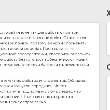
который незаменим для работы с грунтом,
ых и сельскохозяйственных работ. Становится
инистой почвой, поэтому ее можно применять
ых и дорожных работ. Производится из
иальную полосу заточки, способной облегчить
ую работу без усталости обеспечивают малый
 необходимые задачи быстро и с максимальной
 в земляных работах инструментов. Обладает
метной вогнутой серединой. Имеет
я загнуты под прямым углом к лезвию, что
и копании. Штыковая лопата проста в
правитесь беспроблемно.