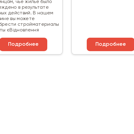
инцам, чье жилье было
еждено в результате
ных действий. В нашем
зине вы можете
брести стройматериалы
рты єВідновлення
Подробнее
Подробнее