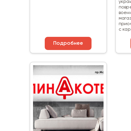
укра
повр
воен
мага
прио
с ка
Подробнее