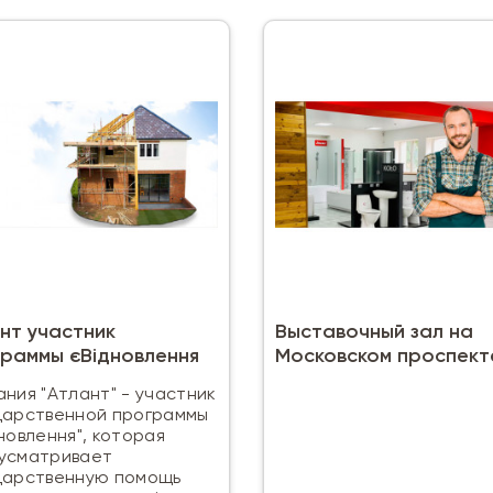
нт участник
Выставочный зал на
раммы єВідновлення
Московском проспект
ания "Атлант" - участник
дарственной программы
новлення", которая
усматривает
дарственную помощь