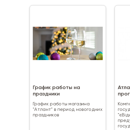
График работы на
Атла
праздники
прог
График работы магазина
Комп
"Атлант" в период новогодних
госу
праздников
"єВід
пред
госу