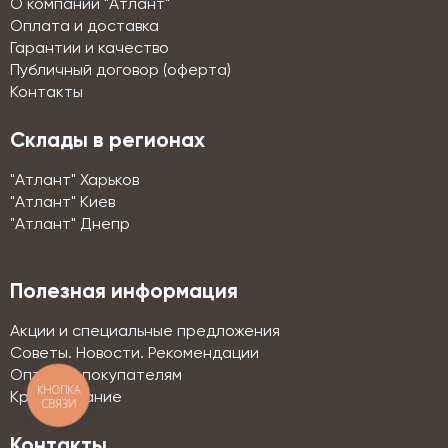
О компании "Атлант"
Оплата и доставка
Гарантии и качество
Публичный договор (оферта)
Контакты
Склады в регионах
"Атлант" Харьков
"Атлант" Киев
"Атлант" Днепр
Полезная информация
Акции и специальные предложения
Советы. Новости. Рекомендации
Оптовым покупателям
КНОПКА
Кредитование
СВЯЗИ
Контакты